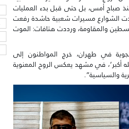
منذ صباح أمس، بل حتى قبل بدء العمليات
ل
دت الشوارع مسيرات شعبية حاشدة رفعت
ح
فلسطين والمقاومة، ورددت هتافات: الموت
ا
ا
لجوية في طهران، خرج المواطنون إلى
له أكبر’، في مشهد يعكس الروح المعنوية
رية والسياسية”.