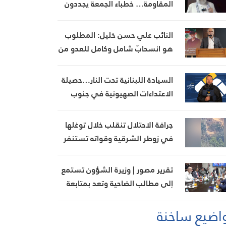
المقاومة… خطباء الجمعة يجددون
رفض المفاوضات مع الاحتلال
النائب علي حسن خليل: المطلوب
هو انسحابٌ شامل وكامل للعدو من
الجنوب
السيادة اللبنانية تحت النار…حصيلة
الاعتداءات الصهيونية في جنوب
لبنان اليوم
جرافة الاحتلال تنقلب خلال توغلها
في زوطر الشرقية وقواته تستنفر
تقرير مصور | وزيرة الشؤون تستمع
إلى مطالب الضاحية وتعد بمتابعة
ملف بدل الإيواء
اضيع ساخنة