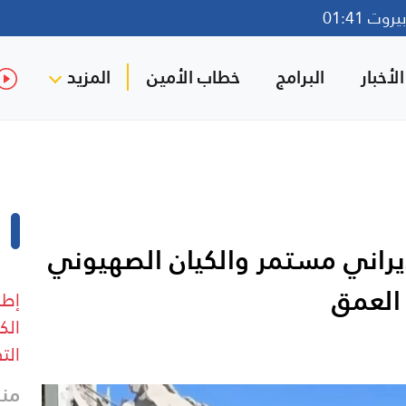
وت 01:41
لأخبار
البرامج
خطاب الأمين
المزيد
لإيراني مستمر والكيان الصهيوني
 العمق
إطل
الك
الت
منذ 24 