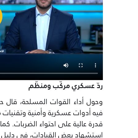
ردّ عسكري مركّب ومنظّم
وحول أداء القوات المسلحة، قال حدا
فيه أدوات عسكرية وأمنية وتقنيات
قدرة عالية على احتواء الضربات. ك
استشهاد بعض القيادات، في دليل ع