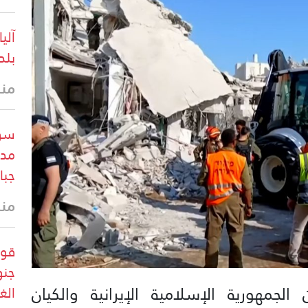
آلي
بلد
منذ 30 
سور
مدا
جبا
منذ 41 
قوا
جنو
مهورية الإسلامية الإيرانية والكيان
الغ