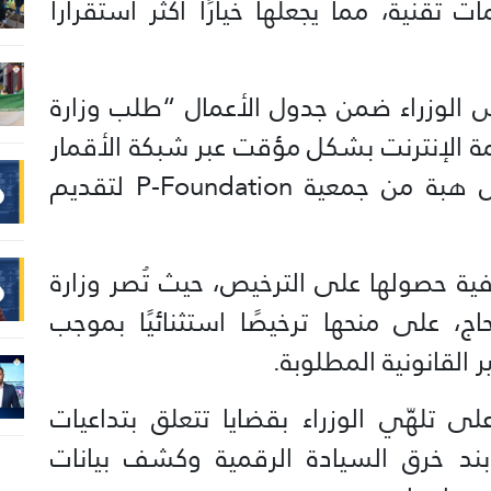
تقنية، مما يجعلها خيارًا أكثر استقراراً
 مجلس الوزراء ضمن جدول الأعمال “طلب وزارة
ة الإنترنت بشكل مؤقت عبر شبكة الأقمار
الاصطناعية، ستارلينك، وعلى قبول هبة من جمعية P-Foundation لتقديم
كيفية حصولها على الترخيص، حيث تُصر وزارة
حاج، على منحها ترخيصًا استثنائيًا بموجب
القانونية المطلوبة.
على تلهّي الوزراء بقضايا تتعلق بتداعيات
ر بند خرق السيادة الرقمية وكشف بيانات