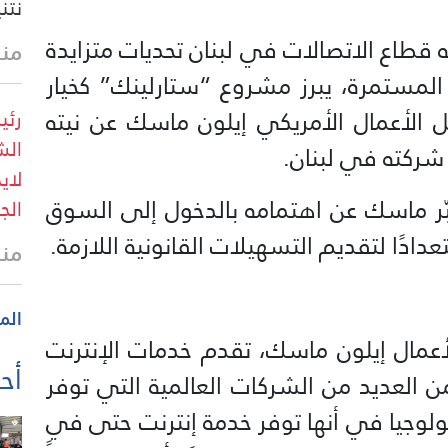
نتن
قطاع الاتصالات في لبنان تحديات متزايدة
منذ 29 
 المستمرة، يبرز مشروع “ستارلينك” كخيار
جل الأعمال الأمريكي إيلون ماسك عن نيته
رئي
الش
شركته في لبنان.
لاي
بّر ماسك عن اهتمامه بالدخول إلى السوق
الجم
دادًا لتقديم التسهيلات القانونية اللازمة.
منذ 31 
الم
أعمال إيلون ماسك، تقدم خدمات الإنترنت
أحد
ن العديد من الشركات العالمية التي توفر
ولوجيا في أنها توفر خدمة إنترنت حتى في