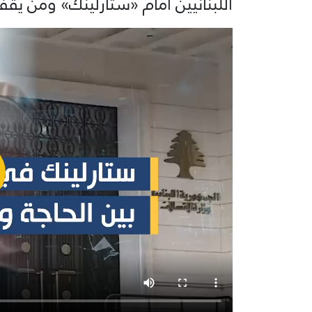
اللبنانيين أمام «ستارلينك» ومن يقف