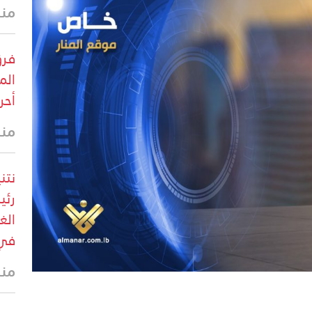
منذ 4 د
فرق
الم
أحر
منذ 12 
نتن
رئي
الغ
في 
منذ 17 