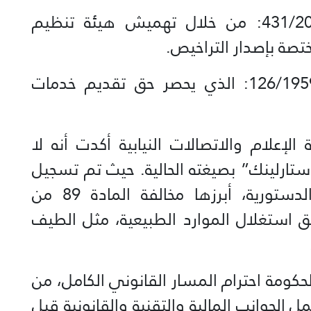
مخالفة قانون الاتصالات رقم 431/2002: من خلال تهميش هيئة تنظيم
ختصة بإصدار التراخيص.
تجاوز المرسوم الاشتراعي رقم 126/1959: الذي يحصر حق تقديم خدمات
لإعلام والاتصالات النيابية أكدت أنه لا
ارلينك” بصيغته الحالية. حيث تم تسجيل
العديد من المخالفات القانونية والدستورية، أبرزها مخالفة المادة 89 من
حق استغلال الموارد الطبيعية، مثل الطيف
لحكومة احترام المسار القانوني الكامل، من
الجوانب المالية والتقنية والقانونية قبل