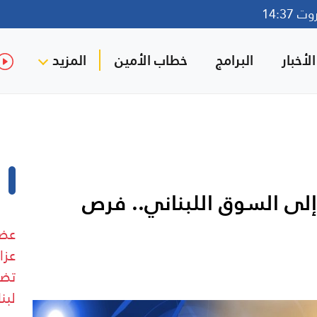
14:37
لأخبار
البرامج
خطاب الأمين
المزيد
لى السوق اللبناني.. فرص
عضو
عزا
تضم
لبن