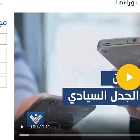
 وراءها.
مو
ل
ح
ا
ا