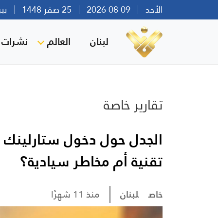
الأحد
09 08 2026
25 صفر 1448
بيروت 
لبنان
العالم
نشرات ا
تقارير خاصة
الجدل حول دخول ستارلينك إ
تقنية أم مخاطر سيادية؟
خاص
لبنان
منذ 11 شهرًا