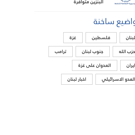
البنزين متوافرة
اضيع ساخنة
بنان
فلسطين
غزة
زب الله
جنوب لبنان
ترامب
يران
العدوان على غزة
لعدو الاسرائيلي
اخبار لبنان