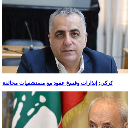
كركي: إنذارات وفسخ عقود مع مستشفيات مخالفة