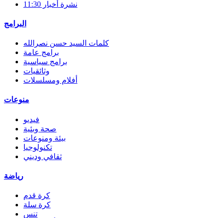
نشرة أخبار 11:30
البرامج
كلمات السيد حسن نصرالله
برامج عامة
برامج سياسية
وثائقيات
أفلام ومسلسلات
منوعات
فيديو
صحة وبئية
بيئة ومنوعات
تكنولوجيا
ثقافي وديني
رياضة
كرة قدم
كرة سلة
تنس