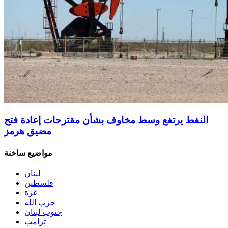
النفط يرتفع وسط مخاوف بشأن مقترحات إعادة فتح
مضيق هرمز
مواضيع ساخنة
لبنان
فلسطين
غزة
حزب الله
جنوب لبنان
ترامب