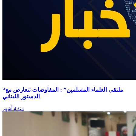
“ملتقى العلماء المسلمين” : المفاوضات تتعارض مع
الدستور اللبناني
منذ 4 أشهر