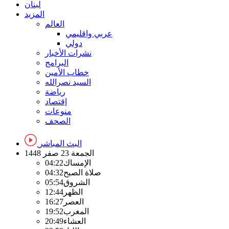
لبنان
المزيد
العالم
عربي واقليمي
دولي
نشرات الأخبار
البرامج
خطاب الأمين
السيد نصرالله
رياضة
إقتصاد
منوعات
الصحف
البث المباشر
الجمعة
23 صفر 1448
الإمساك
04:22
صلاة الصبح
04:32
الشروق
05:54
الظهر
12:44
العصر
16:27
المغرب
19:52
العشاء
20:49