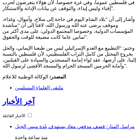
في فلسطين عموما، وفي غزة خصوصا، لأن هؤلاء يتعرضون لحرب
إفناء وليس إيذاء، والتوقف عن بيانات الإدانة والاستنكار”.
وأشار إلى أن “بلاد الشام اليوم في حاجة إلى سلاح، وأموال، وغذاء،
وموقف يرضى عنه الله ورسول الله، لافتا إلى أن “مناشدة
المؤسسات الدولية، وخصوصا المجتمع الدولي، على مدى أكثر من
ثمانين عاما كانت مضيعة للوقت والحقوق”.
وختم: “التطبيع مع العدو الإسرائيلي ليس من طبعنا الإيماني، والحل
بخروج المحتل من كامل التراب الفلسطيني، لأن فلسطين بالنسبة
إلينا، على أرضها، عقد لواء إمامة المسجدين والسيادة على القبلتين،
وأمانة الحرمين المسجد الحرام والمسجد الأقصى لرسول الله”.
المصدر:
الوكالة الوطنية للاعلام
ملتقى العلماء المسلمين
آخر الأخبار
الأخبار العاجلة
مراسل المنار: قصف مدفعي معاد يستهدف بلدة ميس الجبل
منذ ساعة واحدة