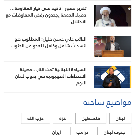
تقرير مصور | تأكيد على خيار المقاومة…
خطباء الجمعة يجددون رفض المفاوضات مع
الاحتلال
النائب علي حسن خليل: المطلوب هو
انسحابٌ شامل وكامل للعدو من الجنوب
السيادة اللبنانية تحت النار…حصيلة
الاعتداءات الصهيونية في جنوب لبنان
اليوم
مواضيع ساخنة
لبنان
فلسطين
غزة
حزب الله
جنوب لبنان
ترامب
ايران