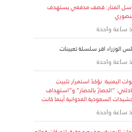
سل المنار: قصف مدفعي يستهدف
نصوري
 ساعة واحدة
س الوزراء اقر سلسلة تعيينات
 ساعة واحدة
وات اليمنية: نؤكدُ استمرار تثبيتِ
دلتي: “الحصارُ بالحصارِ” و”استهداف
حشيدات السعودية العدوانية أينما كانت
 ساعة واحدة
ات اليمنية: بعدَ رصدٍ دقيقٍ لتحركاتِ قواتِهِ