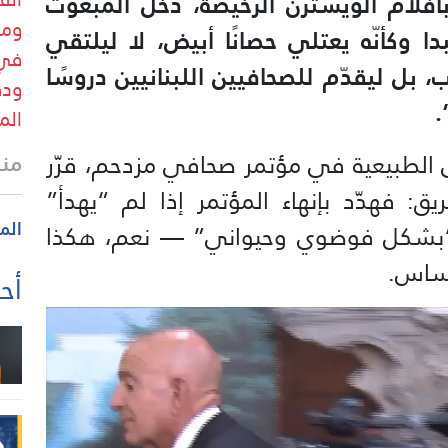
أفلام الويسترن الرخيصة، دخل المبعوث
ومر
ا وكأنّه يعتلي حصانًا أبيض، لا ليلتقي
في 
بل ليقدّم للصحافيين اللبنانيين دروسًا
ودق
.
الم
 الطبيعية في مؤتمر صحافي مزدحم، قرّر
منذ
ق: فهدّد بإنهاء المؤتمر إذا لم “يهدأ”
الم
 “بشكل فوضوي وحيواني” — نعم، هكذا
كساس.
أحد