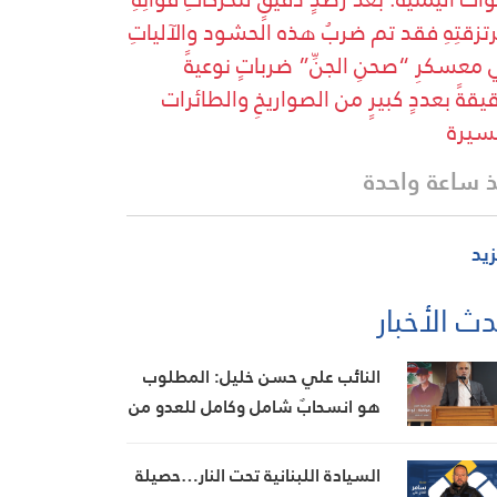
تزقتِهِ فقد تم ضربُ هذه الحشود والآلياتِ
معسكرِ “صحنِ الجنِّ” ضرباتٍ نوعيةً
يقةً بعددٍ كبيرٍ من الصواريخِ والطائرات
سيرة
 ساعة واحدة
زيد
ث الأخبار
النائب علي حسن خليل: المطلوب
هو انسحابٌ شامل وكامل للعدو من
الجنوب
السيادة اللبنانية تحت النار…حصيلة