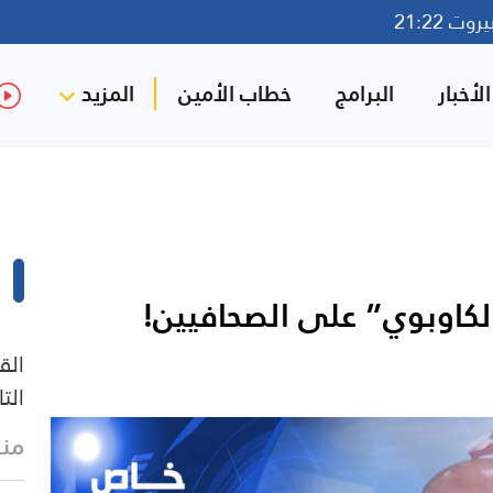
ت 21:22
لأخبار
البرامج
خطاب الأمين
المزيد
لكاوبوي” على الصحافيين!
الق
الت
منذ 42 