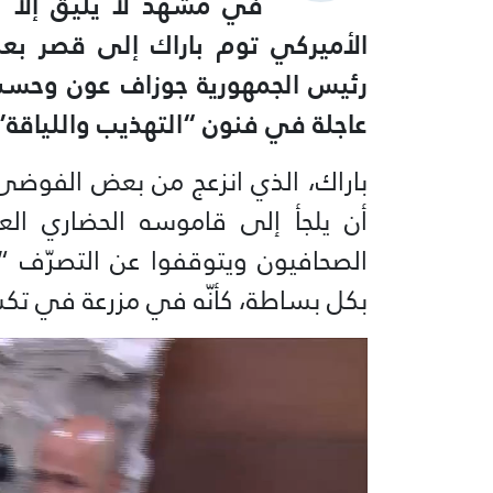
في مشهد لا يليق إلّا ب
الأميركي توم باراك إلى قصر بعبد
رئيس الجمهورية جوزاف عون وحسب، 
عاجلة في فنون “التهذيب واللياقة”
باراك، الذي انزعج من بعض الفوضى
أن يلجأ إلى قاموسه الحضاري العري
الصحافيون ويتوقفوا عن التصرّف
بكل بساطة، كأنّه في مزرعة في ت