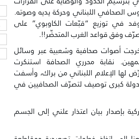
تفي بترسيم الحدود والوصاية على القرارات
وس الصحافي اللبناني وحركة يديه وصوته.
ل
وفد في توزيع “قبّعات الكاوبوي” على
ح
نتصرّف وفق قواعد الغرب المتحضّر!!.
ا
ذ خرجت أصوات صحافية وشعبية عبر وسائل
ا
هين. نقابة محرري الصحافة استنكرت
رّض لها الإعلام اللبناني من براك، وأسفت
ولة كبرى توصيف لتصرّف الصحافيين في
ركية بإصدار بيان اعتذار علني إلى الجسم
نا إلى اتخاذ خطوات تصعيدية ومقاطعة