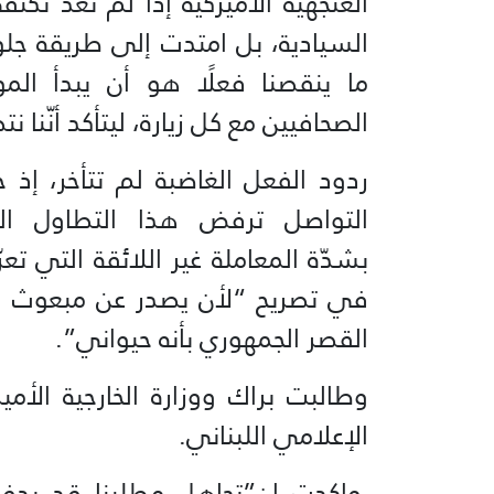
العنجهية الأميركية إذًا لم تعد تك
السيادية، بل امتدت إلى طريقة جل
ما ينقصنا فعلًا هو أن يبدأ الم
الصحافيين مع كل زيارة، ليتأكد أنّنا 
ردود الفعل الغاضبة لم تتأخر، إ
التواصل ترفض هذا التطاول الم
بشدّة المعاملة غير اللائقة التي تع
في تصريح “لأن يصدر عن مبعوث د
القصر الجمهوري بأنه حيواني”.
وطالبت براك ووزارة الخارجية الأمي
الإعلامي اللبناني.
واكدت ان”تجاهل مطلبنا قد يدفع