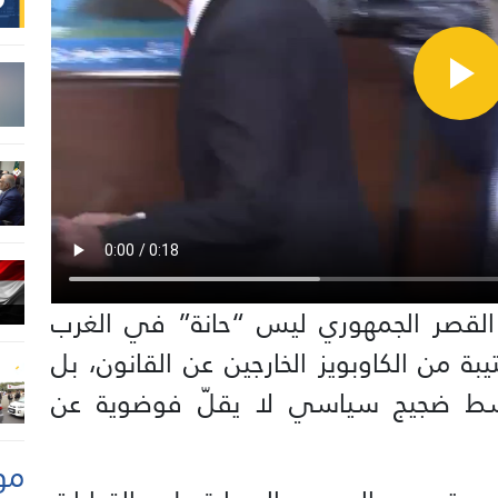
 القصر الجمهوري ليس “حانة” في الغرب
بة من الكاوبويز الخارجين عن القانون، بل
سط ضجيج سياسي لا يقلّ فوضوية عن
مو