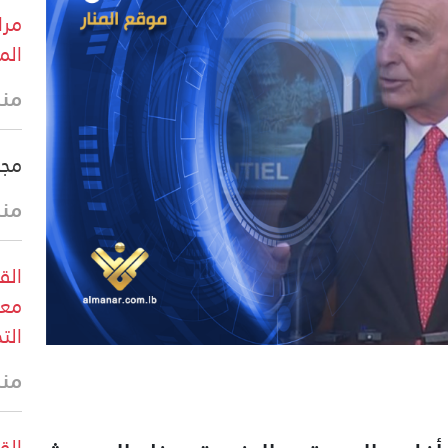
مرا
الم
منذ
مجل
منذ
الق
معا
الت
منذ
القو