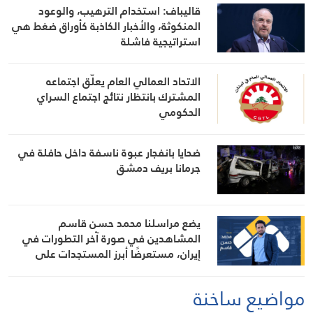
قاليباف: استخدام الترهيب، والوعود
المنكوثة، والأخبار الكاذبة كأوراق ضغط هي
استراتيجية فاشلة
الاتحاد العمالي العام يعلّق اجتماعه
المشترك بانتظار نتائج اجتماع السراي
الحكومي
ضحايا بانفجار عبوة ناسفة داخل حافلة في
جرمانا بريف دمشق
يضع مراسلنا محمد حسن قاسم
المشاهدين في صورة آخر التطورات في
إيران، مستعرضًا أبرز المستجدات على
الساحتين السياسية والميدانية، إلى جانب
المواقف الرسمية وأبرز التطورات ذات
مواضيع ساخنة
الصلة بالشأنين الداخلي والإقليمي