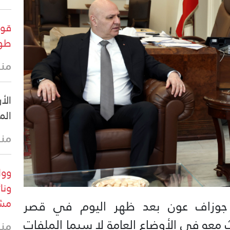
قوا
طول
منذ
الأ
الم
منذ 3 س
وول
ونا
مشر
د جوزاف عون بعد ظهر اليوم في قصر
ث معه في الأوضاع العامة لا سيما الملفات
منذ 3 س