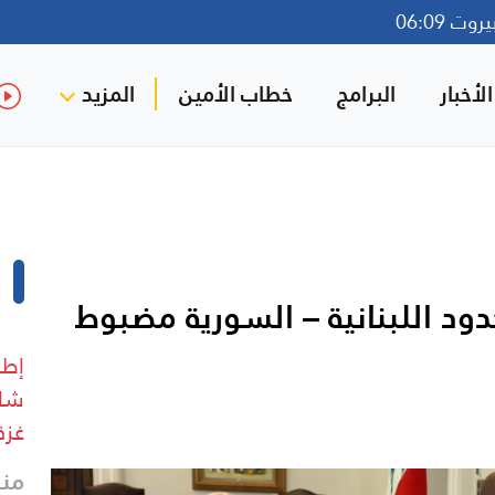
ت 06:09
لأخبار
البرامج
خطاب الأمين
المزيد
ود اللبنانية – السورية مضبوط
إطل
شار
غزة
منذ