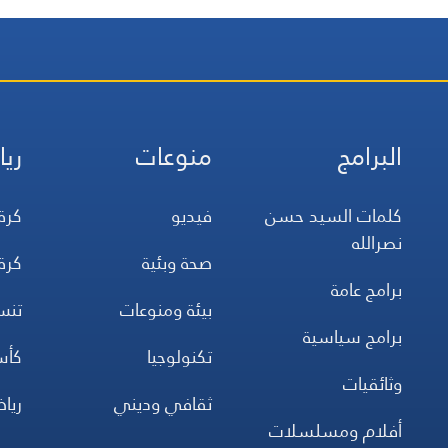
البرامج
منوعات
ريا
كلمات السيد حسن
فيديو
كرة
نصرالله
صحة وبئية
كرة
برامج عامة
بيئة ومنوعات
تن
برامج سياسية
تكنولوجيا
كأس
وثائقيات
ثقافي وديني
ريا
أفلام ومسلسلات