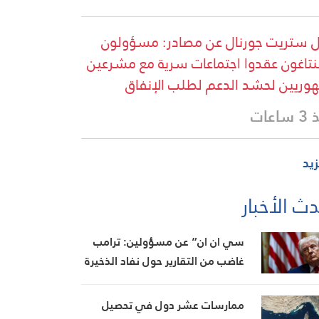
 ستريت جورنال عن مصادر: مسؤولون
بنتاغون عقدوا اجتماعات سرية مع مشرعين
وريين لحشد الدعم لطلب الإنفاق
اعات
زيد
ث الأخبار
سي ان ان” عن مسؤولين: ترامب
غاضب من التقارير حول نفاد الذخيرة
ويعتبر أنها تضعف موقفه في
المفاوضات
ممارسات عشر دول في تحصيل