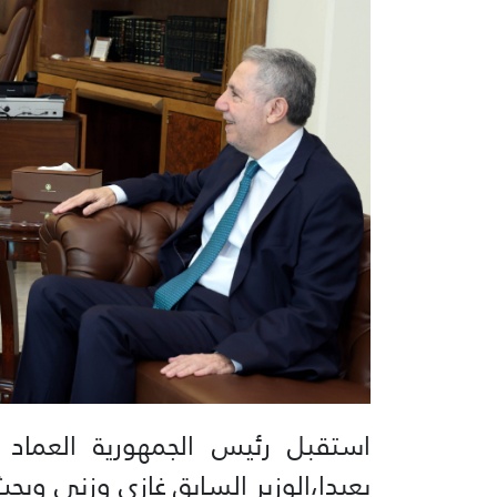
استقبل رئيس الجمهورية العما
بعبدا،الوزير السابق غازي وزني وبح