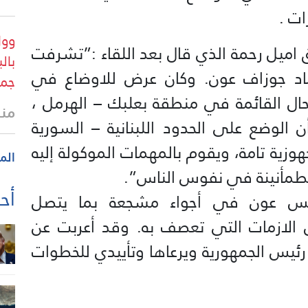
ات .
وول
 اميل رحمة الذي قال بعد اللقاء :”تشرفت
بال
عماد جوزاف عون. وكان عرض للاوضاع في
جمه
حال القائمة في منطقة بعلبك – الهرمل ،
منذ 3 س
 الوضع على الحدود اللبنانية – السورية
زية تامة، ويقوم بالمهمات الموكولة إليه
الم
لطمأنينة في نفوس الناس”.
أحد
يس عون في أجواء مشجعة بما يتصل
ن الازمات التي تعصف به. وقد أعربت عن
ئيس الجمهورية ويرعاها وتأييدي للخطوات