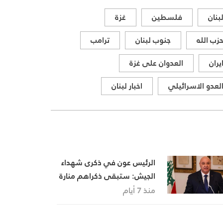
المواقف الرسمية وأبرز التطورات
بنان
فلسطين
غزة
ذات الصلة بالشأنين الداخلي
والإقليمي
زب الله
جنوب لبنان
ترامب
يران
العدوان على غزة
لعدو الاسرائيلي
اخبار لبنان
الرئيس عون في ذكرى شهداء
الجيش: ستبقى ذكراهم منارة
تهدينا في مسيرة بناء الوطن
منذ 7 أيام