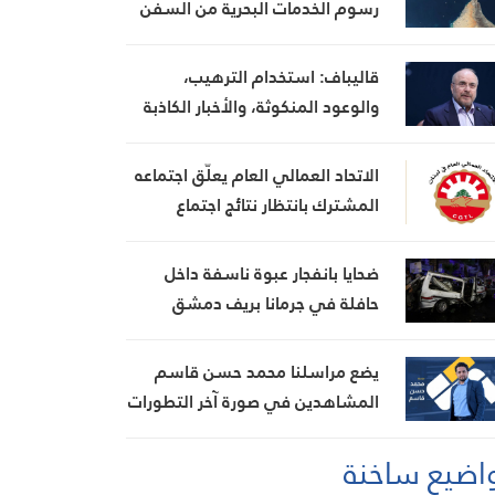
رسوم الخدمات البحرية من السفن
قاليباف: استخدام الترهيب،
والوعود المنكوثة، والأخبار الكاذبة
كأوراق ضغط هي استراتيجية فاشلة
الاتحاد العمالي العام يعلّق اجتماعه
المشترك بانتظار نتائج اجتماع
السراي الحكومي
ضحايا بانفجار عبوة ناسفة داخل
حافلة في جرمانا بريف دمشق
يضع مراسلنا محمد حسن قاسم
المشاهدين في صورة آخر التطورات
في إيران، مستعرضًا أبرز
اضيع ساخنة
المستجدات على الساحتين
السياسية والميدانية، إلى جانب