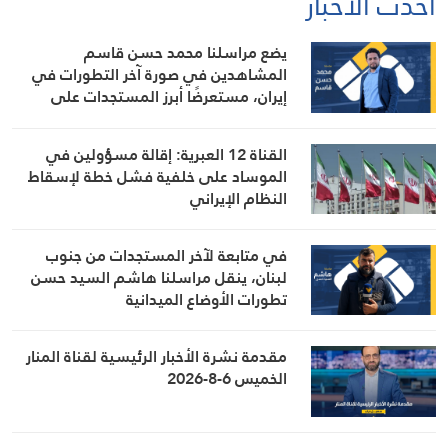
أحدث الأخبار
يضع مراسلنا محمد حسن قاسم
المشاهدين في صورة آخر التطورات في
إيران، مستعرضًا أبرز المستجدات على
الساحتين السياسية والميدانية، إلى جانب
المواقف الرسمية وأبرز التطورات ذات
القناة 12 العبرية: إقالة مسؤولين في
الصلة بالشأنين الداخلي والإقليمي
الموساد على خلفية فشل خطة لإسقاط
النظام الإيراني
في متابعة لآخر المستجدات من جنوب
لبنان، ينقل مراسلنا هاشم السيد حسن
تطورات الأوضاع الميدانية
مقدمة نشرة الأخبار الرئيسية لقناة المنار
الخميس 6-8-2026