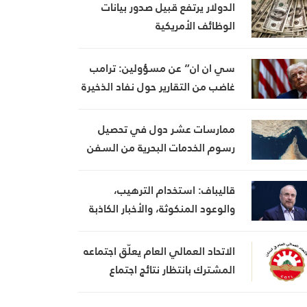
الدولار يرتفع قبيل صدور بيانات
الوظائف الأمريكية
سي ان ان” عن مسؤولين: ترامب
غاضب من التقارير حول نفاد الذخيرة
ويعتبر أنها تضعف موقفه في
المفاوضات
ممارسات عشر دول في تحصيل
رسوم الخدمات البحرية من السفن
قاليباف: استخدام الترهيب،
والوعود المنكوثة، والأخبار الكاذبة
كأوراق ضغط هي استراتيجية فاشلة
الاتحاد العمالي العام يعلّق اجتماعه
المشترك بانتظار نتائج اجتماع
السراي الحكومي