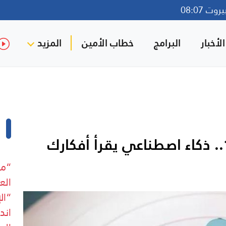
ت 08:07
لأخبار
البرامج
خطاب الأمين
المزيد
“مع
الع
“ال
اند