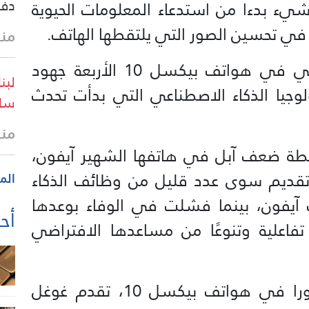
دفا
يء بدءا من استدعاء المعلومات الحيوية
 في تحسين الصور التي يلتقطها الهاتف.
منذ 32 
يعزز توسيع نطاق الذكاء الاصطناعي في هواتف بيكسل 10 الأربعة جهود
وجيا الذكاء الاصطناعي التي بدأت تحدث
ساع
منذ
ة ضعف آبل في هاتفها الشهير آيفون،
تقديم سوى عدد قليل من وظائف الذكاء
الم
آيفون، بينما فشلت في الوفاء بوعدها
أحد
تفاعلية وتنوعًا من مساعدها الافتراضي
وللاستقادة من المعالج الأكثر تطورا في هواتف بيكسل 10، تقدم غوغل