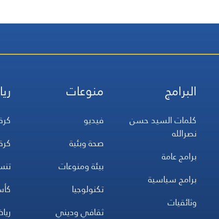
البرامج
منوعات
ريا
كلمات السيد حسن
فيديو
كرة
نصرالله
صحة وبئية
كرة
برامج عامة
بيئة ومنوعات
تن
برامج سياسية
تكنولوجيا
كأس
وثائقيات
ثقافي وديني
ريا