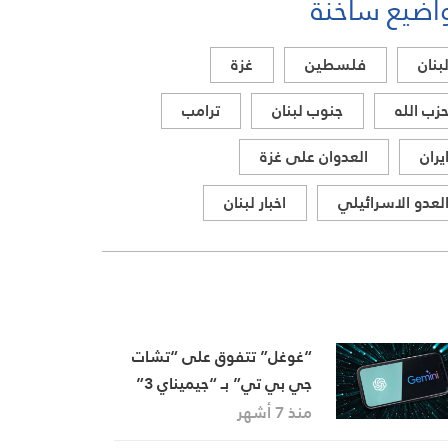
اضيع ساخنة
بنان
فلسطين
غزة
زب الله
جنوب لبنان
ترامب
يران
العدوان على غزة
لعدو الاسرائيلي
اخبار لبنان
“غوغل” تتفوق على “تشات
جي بي تي” بـ “جيميناي 3”
وتحسم السباق
منذ 7 أشهر