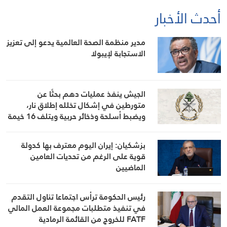
أحدث الأخبار
مدير منظمة الصحة العالمية يدعو إلى تعزيز
الاستجابة لإيبولا
الجيش ينفذ عمليات دهم بحثًا عن
متورطين في إشكال تخلله إطلاق نار،
ويضبط أسلحة وذخائر حربية ويتلف 16 خيمة
مزروعة بالماريجوانا
بزشكيان: إيران اليوم معترف بها كدولة
قوية على الرغم من تحديات العامين
الماضيين
رئيس الحكومة ترأس اجتماعا تناول التقدم
في تنفيذ متطلبات مجموعة العمل المالي
FATF للخروج من القائمة الرمادية