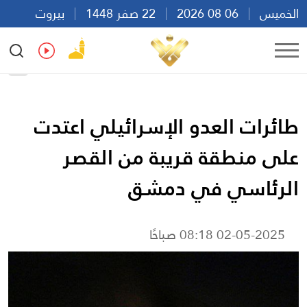
الخميس
06 08 2026
22 صفر 1448
بيروت
05:52
Ar
En
Fr
Es
طائرات العدو الإسرائيلي اعتدت
على منطقة قريبة من القصر
الرئاسي في دمشق
02-05-2025 08:18 صباحًا