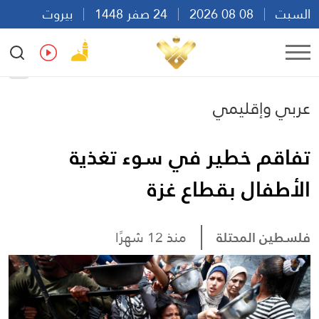
السبت
08 08 2026
24 صفر 1448
بيروت
07:27
Ar
En
Fr
Es
عربي وإقليمي
تفاقم خطير في سوء تغذية
الأطفال بقطاع غزة
فلسطين المحتلة
منذ 12 شهرًا