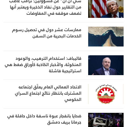
سي ان ان” عن مسؤولين: ترامب غاضب
من التقارير حول نفاد الذخيرة ويعتبر أنها
تضعف موقفه في المفاوضات
ممارسات عشر دول في تحصيل رسوم
الخدمات البحرية من السفن
قاليباف: استخدام الترهيب، والوعود
المنكوثة، والأخبار الكاذبة كأوراق ضغط هي
استراتيجية فاشلة
الاتحاد العمالي العام يعلّق اجتماعه
المشترك بانتظار نتائج اجتماع السراي
الحكومي
ضحايا بانفجار عبوة ناسفة داخل حافلة في
جرمانا بريف دمشق