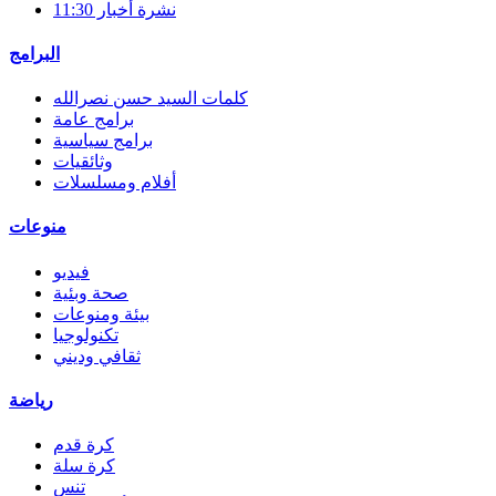
نشرة أخبار 11:30
البرامج
كلمات السيد حسن نصرالله
برامج عامة
برامج سياسية
وثائقيات
أفلام ومسلسلات
منوعات
فيديو
صحة وبئية
بيئة ومنوعات
تكنولوجيا
ثقافي وديني
رياضة
كرة قدم
كرة سلة
تنس