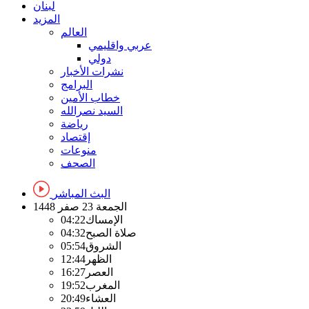
لبنان
المزيد
العالم
عربي واقليمي
دولي
نشرات الأخبار
البرامج
خطاب الأمين
السيد نصرالله
رياضة
إقتصاد
منوعات
الصحف
البث المباشر
الجمعة
23 صفر 1448
الإمساك
04:22
صلاة الصبح
04:32
الشروق
05:54
الظهر
12:44
العصر
16:27
المغرب
19:52
العشاء
20:49