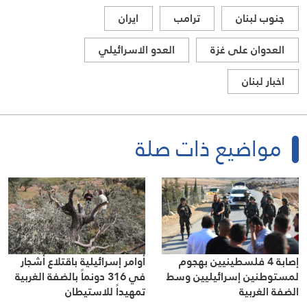
جنوب لبنان
ترامب
ايران
العدوان على غزة
العدو الاسرائيلي
اخبار لبنان
مواضيع ذات صلة
إصابة 4 فلسطينيين بهجوم
أوامر إسرائيلية باقتلاع أشجار
لمستوطنين إسرائيليين وسط
في 316 دونماً بالضفة الغربية
الضفة الغربية
تمهيداً للاستيطان