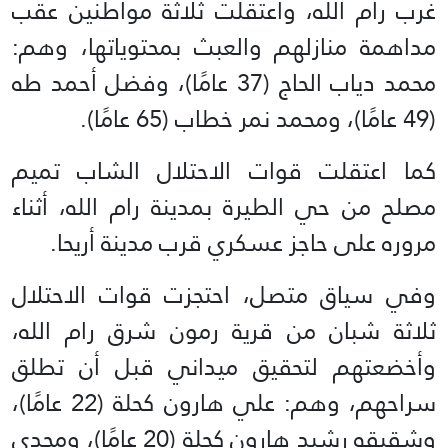
غرب رام الله، واعتقلت ثلاثة مواطنين عقب
مداهمة منازلهم والعبث بمحتوياتها، وهم:
محمد دياب الحاج (37 عامًا)، وفضل أحمد طه
(49 عامًا)، ومحمد نمر خطاب (65 عامًا).
كما اعتقلت قوات الاحتلال الشاب تميم
مصلح من حي الطيرة بمدينة رام الله، أثناء
مروره على حاجز عسكري قرب مدينة أريحا.
وفي سياق متصل، احتجزت قوات الاحتلال
ثلاثة شبان من قرية رمون شرق رام الله،
وأخضعتهم لتحقيق ميداني قبل أن تطلق
سراحهم، وهم: علي هارون كحلة (22 عامًا)،
وشقيقه رشيد هارون كحلة (20 عامًا)، ومجدي