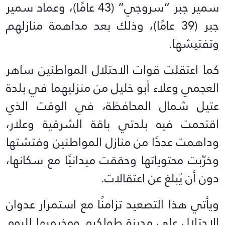
سمير جبر “سروجي” (43 عامًا)، وعماد سمير
جبر (39 عامًا)، وذلك بعد مداهمة منازلهم
وتفتيشها.
كما اعتقلت قوات الاحتلال المواطنين ساهر
العجمي وعلاء أبو خليل من منزليهما في بلدة
عتيل شمال المحافظة، في الوقت الذي
اقتحمت فيه بلدتي باقة الشرقية وعلار،
وداهمت عددًا من منازل المواطنين وفتشتها
وخرّبت محتوياتها وحققت ميدانيًا مع سكانها،
دون أن يُبلغ عن اعتقالات.
ويأتي هذا التصعيد تزامنًا مع استمرار عدوان
الاحتلال على مدينة طولكرم ومخيميها لليوم