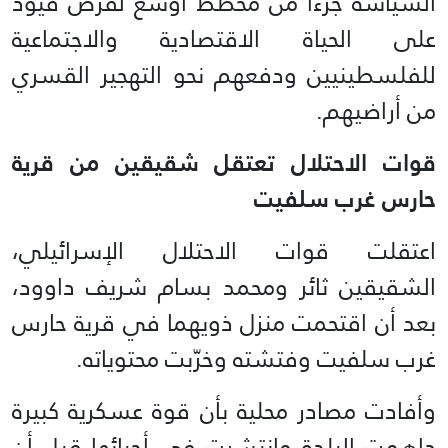
السياسة جزءًا من مخطط أوسع لفرض قيود
على الحياة الاقتصادية والاجتماعية
للفلسطينيين ودفعهم نحو التهجير القسري
من أراضيهم.
قوات الاحتلال تعتقل شقيقين من قرية
حارس غرب سلفيت
اعتقلت قوات الاحتلال الإسرائيلي،
الشقيقين ثائر ومحمد بسام شريف داوود،
بعد أن اقتحمت منزل ذويهما في قرية حارس
غرب سلفيت وفتشته وخرّبت محتوياته.
وأفادت مصادر محلية بأن قوة عسكرية كبيرة
داهمت البلدة وانتشرت في أحيائها قبل أن