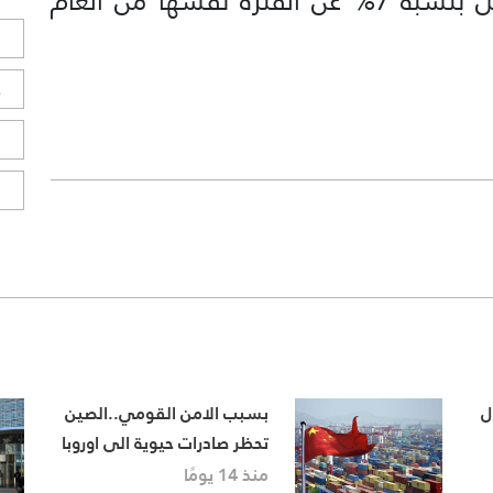
مليار برميل من النفط، وهو ما يقل بنسبة 7% عن الفترة نفسها من العام
ل
ح
ا
ا
ل
بسبب الامن القومي..الصين
تحظر صادرات حيوية الى اوروبا
منذ 14 يومًا