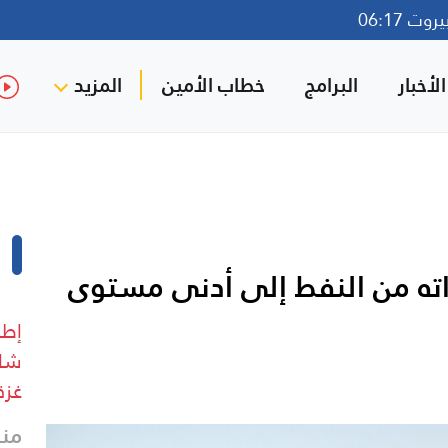
ت 06:17
لأخبار
البرامج
خطاب الأمين
المزيد
داته من النفط إلى أدنى مستوى
إطل
شار
غزة
منذ