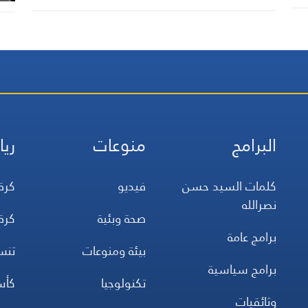
البرامج
منوعات
ريا
كلمات السيد حسن
فيديو
كرة
نصرالله
صحة وبئية
كرة
برامج عامة
بيئة ومنوعات
تن
برامج سياسية
تكنولوجيا
كأس
وثائقيات