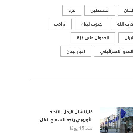
المواقف الرسمية وأبرز التطورات
بنان
فلسطين
غزة
ذات الصلة بالشأنين الداخلي
والإقليمي
زب الله
جنوب لبنان
ترامب
يران
العدوان على غزة
لعدو الاسرائيلي
اخبار لبنان
فايننشال تايمز: الاتحاد
الأوروبي يتجه للسماح بنقل
الغاز المسال الروسي إلى دول
منذ 15 يومًا