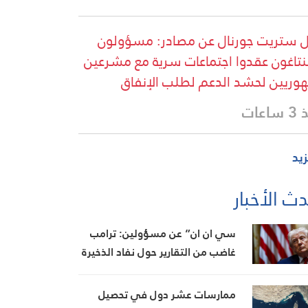
 ستريت جورنال عن مصادر: مسؤولون
بنتاغون عقدوا اجتماعات سرية مع مشرعين
وريين لحشد الدعم لطلب الإنفاق
اعات
زيد
ث الأخبار
سي ان ان” عن مسؤولين: ترامب
غاضب من التقارير حول نفاد الذخيرة
ويعتبر أنها تضعف موقفه في
المفاوضات
ممارسات عشر دول في تحصيل