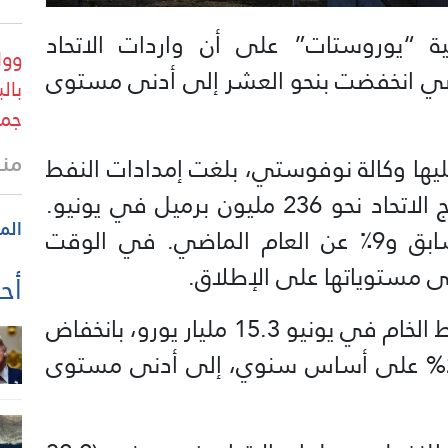
بية “يوروستات” على أن واردات الاتحاد
وول
اضي انخفضت بنحو العشر إلى أدنى مستوى
بال
جمه
منذ 3 س
ليها وكالة نوفوستي، بلغت إمدادات النفط
إلى الاتحاد الأوروبي من الدول خارج الاتحاد نحو 236 مليون برميل في يونيو.
الم
هذا أقل بنحو 11٪ عن الشهر السابق و9٪ عن العام الماضي. في الوقت
 مستوياتها على الإطلاق.
أحد
وبالقيمة النقدية، بلغت واردات النفط الخام في يونيو 15.3 مليار يورو، بانخفاض
بنسبة 8% على أساس شهري و27% على أساس سنوي، إلى أدنى مستوى