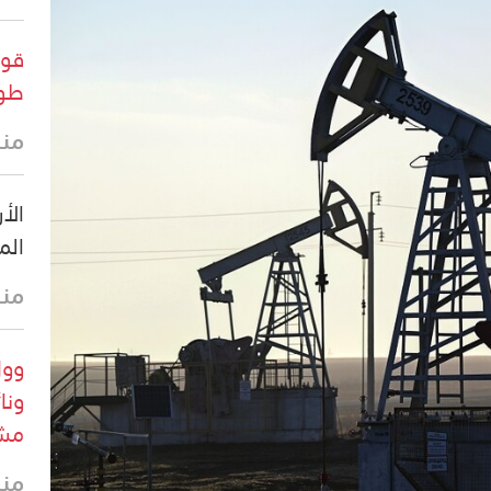
قوا
طول
منذ 3 س
الأ
الم
منذ 3 س
وول
ونا
مشر
منذ 3 س