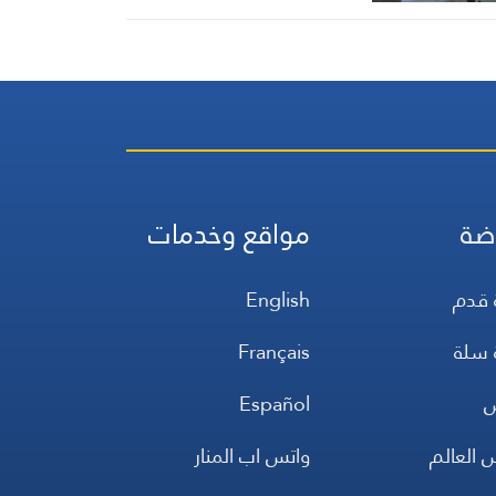
ثالثة لعام إضافي
ضة
مواقع وخدمات
 قدم
English
 سلة
Français
س
Español
 العالم
واتس اب المنار