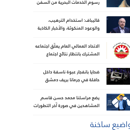
رسوم الخدمات البحرية من السفن
قاليباف: استخدام الترهيب،
والوعود المنكوثة، والأخبار الكاذبة
كأوراق ضغط هي استراتيجية فاشلة
الاتحاد العمالي العام يعلّق اجتماعه
المشترك بانتظار نتائج اجتماع
السراي الحكومي
ضحايا بانفجار عبوة ناسفة داخل
حافلة في جرمانا بريف دمشق
يضع مراسلنا محمد حسن قاسم
المشاهدين في صورة آخر التطورات
في إيران، مستعرضًا أبرز
اضيع ساخنة
المستجدات على الساحتين
السياسية والميدانية، إلى جانب