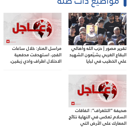
مواضيع ذات صلة
تقرير مصور | حزب الله وأهالي
مراسل المنار: خلال ساعات
البقاع الغربي يشيّعون الشهيد
الفجر، استهدفت مدفعية
علي الخطيب في لبايا
الاحتلال اطراف وادي زبقين،
واطراف بلدة المنصوري بعدد
من القذائف، فيما نفذت قوات
الاحتلال تفجيراً في بلدة حداثا
صحيفة “التلغراف”: اتفاقات
السلام تعكس في النهاية نتائج
المعارك على الأرض التي
حاولت واشنطن تغييرها