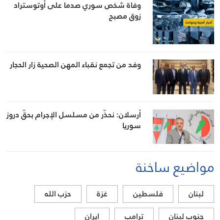
وفاة شخص سوري صدما على أوتوستراد
زوق مصبح
وفد من تجمع نقباء المهن الصحية زار الحجار
أرسلان: نحذّر من مسلسل الإجرام بحقّ دروز
سوريا
مواضيع ساخنة
لبنان
فلسطين
غزة
حزب الله
جنوب لبنان
ترامب
ايران