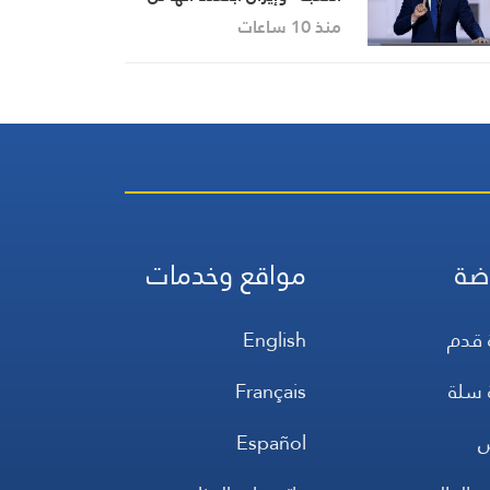
تفرض رسوما على عبور هرمز
منذ 10 ساعات
ضة
مواقع وخدمات
 قدم
English
 سلة
Français
س
Español