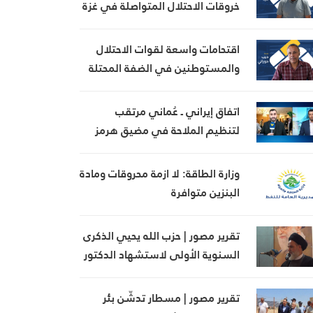
خروقات الاحتلال المتواصلة في غزة
اقتحامات واسعة لقوات الاحتلال
والمستوطنين في الضفة المحتلة
اتفاق إيراني ـ عُماني مرتقب
لتنظيم الملاحة في مضيق هرمز
وزارة الطاقة: لا ازمة محروقات ومادة
البنزين متوافرة
تقرير مصور | حزب الله يحيي الذكرى
السنوية الأولى لاستشهاد الدكتور
علاء هاني حيدر في كفردان
تقرير مصور | مسطار تدشّن بئر