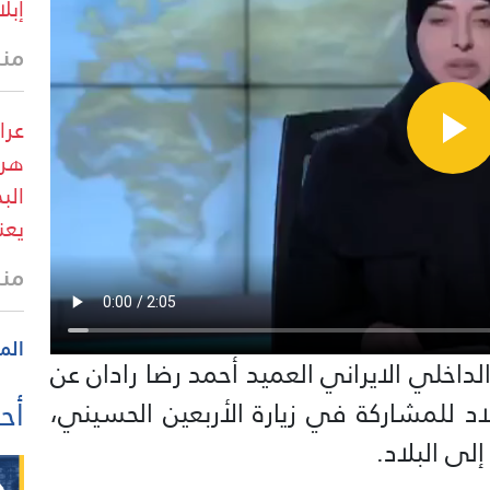
إبل
منذ
عرا
هرم
الب
يعن
منذ
الم
لداخلي الايراني العميد أحمد رضا رادان عن
أحد
300 ألف زائر البلاد للمشاركة في زيارة الأربعين الحسيني،