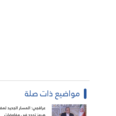
مواضيع ذات صلة
عراقجي: المسار الجديد لمض
هرمز تحدد في مفاوضات