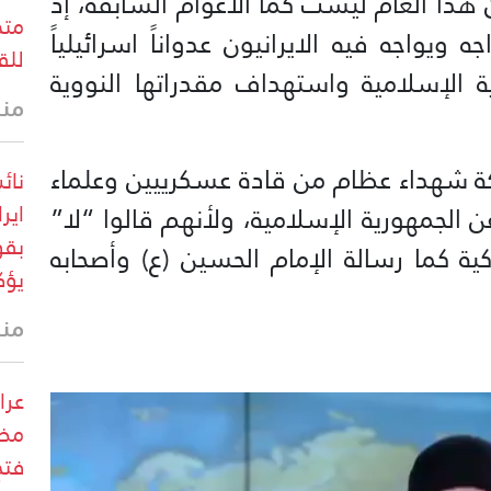
ن هذا العام ليست كما الأعوام السابقة، إذ
متح
يواجه فيه الايرانيون عدواناً اسرائيلياً
للق
ة الإسلامية واستهداف مقدراتها النووية
منذ 18 
شهداء عظام من قادة عسكرييين وعلماء
نائ
اير
 الجمهورية الإسلامية، ولأنهم قالوا “لا”
بقو
ية كما رسالة الإمام الحسين (ع) وأصحابه
يؤك
منذ 34 
عرا
مضي
فتح