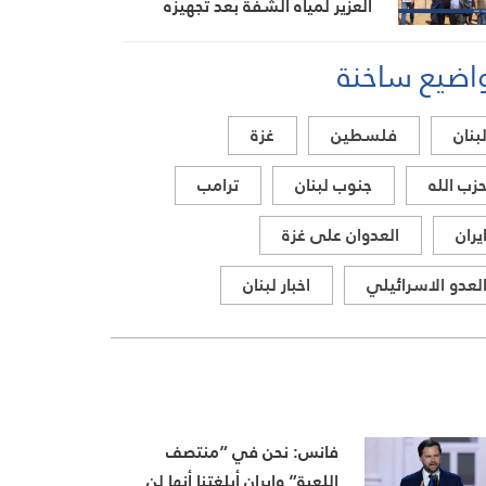
العزير لمياه الشفة بعد تجهيزه
بالطاقة الشمسية
اضيع ساخنة
بنان
فلسطين
غزة
زب الله
جنوب لبنان
ترامب
يران
العدوان على غزة
لعدو الاسرائيلي
اخبار لبنان
فانس: نحن في “منتصف
اللعبة” وإيران أبلغتنا أنها لن