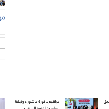
مو
ل
ح
ا
ا
يق
عراقجي: ثورة عاشوراء وثيقة
أساسية لهوية الشعب