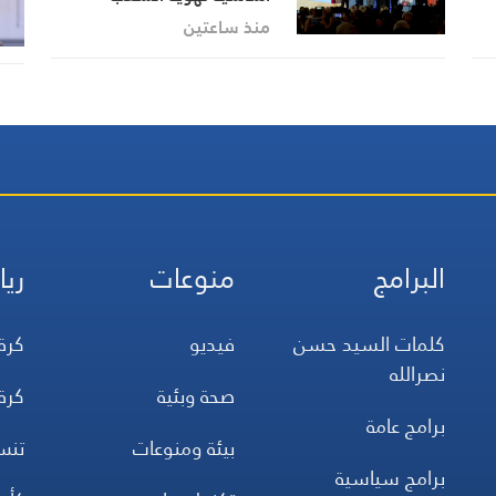
ين
الإيراني وعدالته ودبلوماسيته
منذ ساعتين
البرامج
منوعات
ريا
كلمات السيد حسن
فيديو
كرة
نصرالله
صحة وبئية
كرة
برامج عامة
بيئة ومنوعات
تن
برامج سياسية