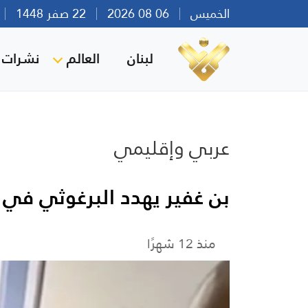
الخميس
06 08 2026
22 صفر 1448
بي
لبنان
العالم
نشرات ا
عربي وإقليمي
بن غفير يهدد البرغوثي في ز
منذ 12 شهرًا