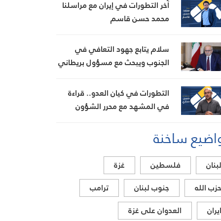
آخر التطورات في إيران مع مراسلنا
محمد حسن قاسم
سلام يتابع جهود التعافي في
الجنوب ويبحث مع مسؤول بريطاني
تطورات الأوضاع في المنطقة
التطورات في كيان العدو.. قراءة
في المشهد مع محرر الشؤون
العبرية حسن حجازي
اضيع ساخنة
بنان
فلسطين
غزة
زب الله
جنوب لبنان
ترامب
يران
العدوان على غزة