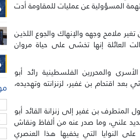
بد 5 مرات و40 سنة، بتهمة المسؤولية عن عمليات للمقاومة أدت
تغير ملامح وجهه والإنهاك والجوع اللذيـن
ت العائلة إنها تخشى على حياة مروان
أسرى والمحررين الفلسطينية رائد أبو
 بعد اقتحام بن غفير، لزنزانته وتهديده،
مو
ل
 المتطرف بن غفير إلى زنزانة القائد أبو
ح
هديد علني، وما صدر عنه من ألفاظ ونقاش
لى النوايا التي يخفيها هذا العنصري
ا