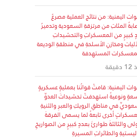
وات اليمنية: من نتائج العملية مصرعُ
ابةُ المئاتِ من مرتزقةِ السعودية وتدميرُ
ٍ كبيرٍ من المعسكراتِ والتحشيداتِ
آليات ومخازنِ الأسلحةِ في منطقةِ الوديعة
معسكرات المستهدفة
دقيقة
وات اليمنية: قامتْ قواتُنا بعمليةٍ عسكريةٍ
عةٍ ونوعيةً استهدفتْ تحشيداتَ العدوِّ
عوديِّ في مناطقِ الرويكِ والعبرِ والثنيةِ
سكراتٍ أخرى تابعةً لما يسمى الفرقةَ
ولى والثالثةَ طوارئَ بعددٍ كبيرٍ من الصواريخِ
اليستيةِ والطائراتِ المسيرةِ