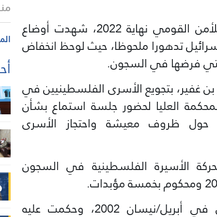
منذ 23 
ومنذ تولي بن غفير مهامه وزيرا للأمن القومي نهاية 2022، شهدت أوضاع
الم
ائيل تدهورا ملحوظا، حيث لوحظ انخفاض
التي فرضها في السجون.
أحد
فاخر بن غفير، بتجويع الأسرى الفلسطينيين في
حكمة العليا لحضور جلسة استماع بشأن
 حول ظروف معيشة واحتجاز الأسرى
لحركة الأسيرة الفلسطينية في السجون
واعتقلت قوات الاحتلال البرغوثي في أبريل/نيسان 2002، وحكمت عليه