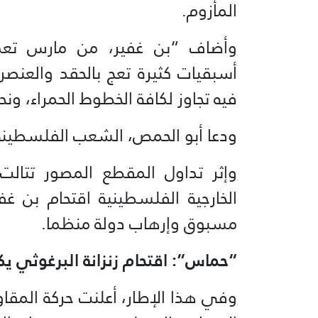
المأزوم.
وأضاف “بن غفير، من مارس تعذي
أسبقيات كثيرة تعج بالحقد والعنصري
فيه تجاوز لكافة الخطوط الحمراء، ون
ودعا أبو الحمص، الشعب الفلسطيني 
وإثر تداول المقطع المصور تتالت 
الخارجية الفلسطينية اقتحام بن غفير
مسبوق وإرهاب دولة منظما.
“حماس”: اقتحام زنزانة البرغوثي ي
وفي هذا الإطار، أعلنت حركة المقاو