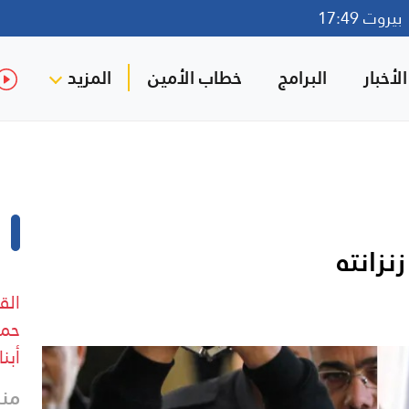
روت 17:49
لأخبار
البرامج
خطاب الأمين
المزيد
نزانته
الق
حما
أبنا
منذ 11 