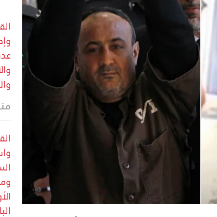
الق
وإص
عدد
وال
وال
منذ 12 
الق
واس
الس
ومع
الأ
الب