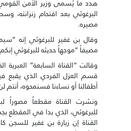
هدد ما يُسمى وزير الأمن القومي ا
البرغوثي بعد اقتحام زنزانته، و
مصيره.
وقال بن غفير للبرغوثي إنه “سي
مضيفاً “موجهاً حديثه للبرغوثي إنكم
وقالت “القناة السابعة” العبرية ال
قسم العزل الفردي الذي يقبع فيه
أطفالنا أو نساءنا فسنمحوه، أنتم لن
ونشرت القناة مقطعاً مصوراً لبن
للبرغوثي، الذي بدا في المقطع بج
القناة إن زيارة بن غفير للسجن ك