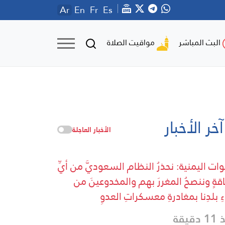
Ar
En
Fr
Es
مواقيت الصلاة
البث المباشر
آخر الأخبار
الأخبار العاجلة
وات اليمنية: نحذرُ النظام السعوديَّ من أيِّ
قةٍ وننصحُ المغررَ بهم والمخدوعينَ من
ءِ بلدِنا بمغادرةِ معسكراتِ العدوِ
دقيقة