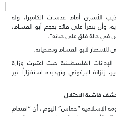
ا
ب الأسرى أمام عدسات الكاميرا، وله
ة، وأن يتجرأ على قائد بحجم أبو القسام،
حن في حالة قلق على حياته”.
للانتصار لأبو القسام وتضحياته.
الإدانات الفلسطينية حيث اعتبرت وزارة
، زنزانة البرغوثي وتهديده استفزازاً غير
كشف فاشية الاحتلال
مة الإسلامية “حماس” اليوم ، أن “اقتحام