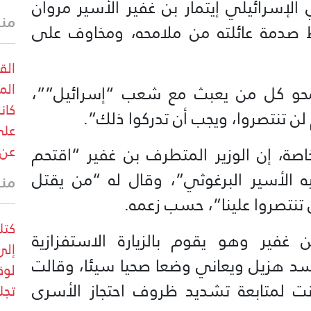
لإسرائيلي إيتمار بن غفير الأسير مروان
منذ 14 
سط صدمة عائلته من ملامحه، ومخاوف على
الق
الم
محو كل من يعبث مع شعب “إسرائيل””،
كان
 لن تنتصروا، ويجب أن تدركوا ذلك”.
على
عن 
خاصة، إن الوزير المتطرف بن غفير “اقتحم
 الأسير البرغوثي”، وقال له “من يقتل
منذ 14 
 تنتصروا علينا”، حسب زعمه.
كتل
 غفير وهو يقوم بالزيارة الاستفزازية
إلى
سد هزيل ويعاني وضعا صحيا سيئا، وقالت
لوق
انت لمتابعة تشديد ظروف احتجاز الأسرى
تجل