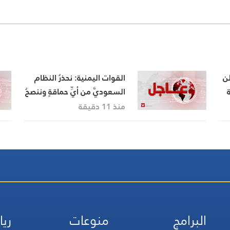
لن
القوات اليمنية: نحذرُ النظام
السعوديَّ من أيِّ حماقةٍ وننصحُ
ة
المغررَ بهم والمخدوعينَ من
منذ 11 دقيقة
أبناءِ بلدِنا بمغادرةِ معسكراتِ
العدوِ
البرامج
منوعات
ريا