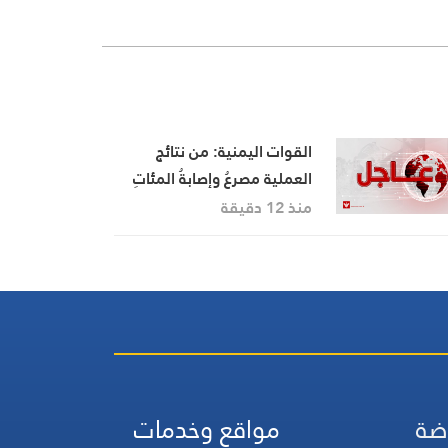
القوات اليمنية: من نتائج
العملية مصرعُ وإصابةُ المئاتِ
من مرتزقةِ السعودية وتدميرُ
منذ 12 دقيقة
عددٍ كبيرٍ من المعسكراتِ
والتحشيداتِ والآليات ومخازنِ
الأسلحةِ في منطقةِ الوديعة
والمعسكرات المستهدفة
ضة
مواقع وخدمات