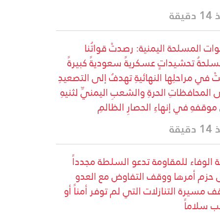
دقيقة
وات المسلحة اليمنية: رصدتْ قواتُنا
سلحةُ تحشيداتٍ عسكريةً سعوديةً كبيرةً
تْ في مراحلِها النهائيةِ تهدفُ إلى التصعيدِ
 المحافظاتِ الحرةِ والشعبِ اليمنيِّ لثنيهِ
موقفهِ في إنهاءِ الحصارِ الظالمِ
دقيقة
ة الوفاء للمقاومة تدعو السلطة مجدداً
 حزم أمرها ووقف التفاوض مع العدو
ف مسيرة التنازلات التي لم توفر أمناً أو
ب سلاماً