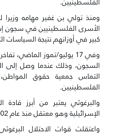
الفلسطينيين.
الأسرى الفلسطينيين في سجون إسر
كبير في أوزانهم نتيجة السياسات 
وفي 17 يوليو/تموز الماضي، ت
السجون، وذلك عندما وصل إلى الم
التماس جمعية حقوق المواطن،
الفلسطينيين.
والبرغوثي يعتبر من أبرز قادة ا
الإسرائيلية وهو معتقل منذ عام 2002 ومحكوم بخمسة مؤبدات.