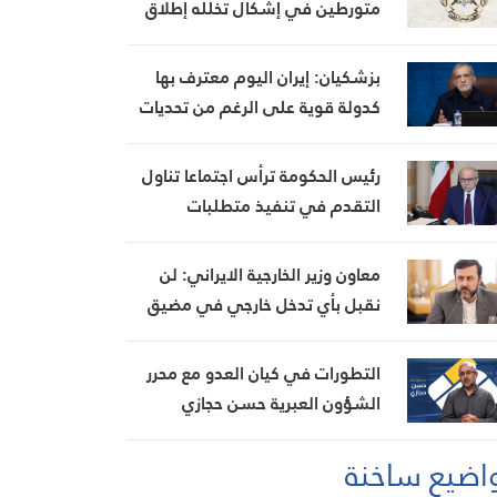
متورطين في إشكال تخلله إطلاق
نار، ويضبط أسلحة وذخائر حربية
ويتلف 16 خيمة مزروعة بالماريجوانا
بزشكيان: إيران اليوم معترف بها
كدولة قوية على الرغم من تحديات
العامين الماضيين
رئيس الحكومة ترأس اجتماعا تناول
التقدم في تنفيذ متطلبات
مجموعة العمل المالي FATF للخروج
من القائمة الرمادية
معاون وزير الخارجية الايراني: لن
نقبل بأي تدخل خارجي في مضيق
هرمز تحت أي ظرف
التطورات في كيان العدو مع محرر
الشؤون العبرية حسن حجازي
اضيع ساخنة