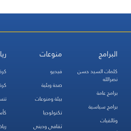
البرامج
منوعات
ريا
كلمات السيد حسن
فيديو
كرة
نصرالله
صحة وبئية
كرة
برامج عامة
بيئة ومنوعات
تن
برامج سياسية
تكنولوجيا
كأس
وثائقيات
ثقافي وديني
ريا