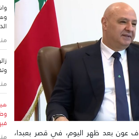
واش
وهي
الذ
منذ 39 
زال
وتف
منذ
هيئ
وطا
فيه
اف عون بعد ظهر اليوم، في قصر بعبدا،
منذ