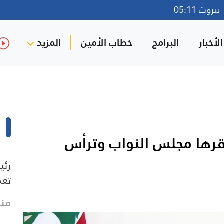
روت 05:11
لأخبار
البرامج
خطاب الأمين
المزيد
ع ٣ قوانين اقرها مجلس النواب وترأس
رئي
تعط
منذ 28 