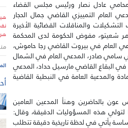
لمحامي عادل نصار ورئيس مجلس القضاء
ي العام التمييزي القاضي جمال الحجار
هيئ
 التشكيلات والمناقلات القضائية الأخيرة
نفط
هرم
هر شعيتو، مفوض الحكومة لدى المحكمة
دعي العام في بيروت القاضي رجا حاموش،
منذ
ضي سامي صادر، المدعي العام في الشمال
 في البقاع القاضي مارسيل حداد، المدعي
الم
دة والمدعية العامة في النبطية القاضية
أحد
عون بالحاضرين وهنأ المدعين العامين
ا لتولي هذه المسؤوليات الدقيقة، وقال:
اسة يأتي في لحظة تاريخية دقيقة تتطلب