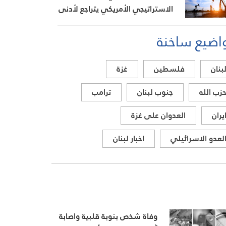
الاستراتيجي الأمريكي يتراجع لأدنى
مستوى منذ 1983
اضيع ساخنة
بنان
فلسطين
غزة
زب الله
جنوب لبنان
ترامب
يران
العدوان على غزة
لعدو الاسرائيلي
اخبار لبنان
وفاة شخص بنوبة قلبية واصابة