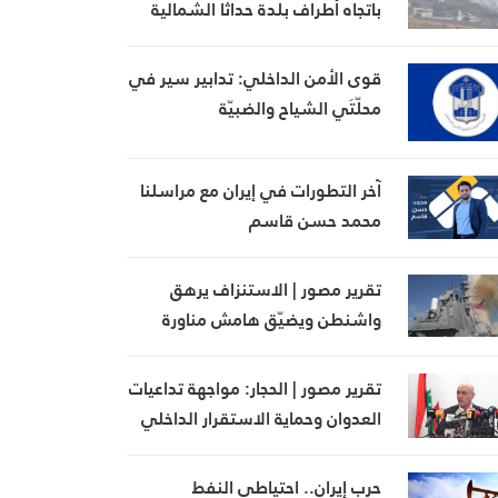
باتجاه أطراف بلدة حداثا الشمالية
الغربية
قوى الأمن الداخلي: تدابير سير في
محلّتَي الشياح والضبيّة
آخر التطورات في إيران مع مراسلنا
محمد حسن قاسم
تقرير مصور | الاستنزاف يرهق
واشنطن ويضيّق هامش مناورة
ترامب
تقرير مصور | الحجار: مواجهة تداعيات
العدوان وحماية الاستقرار الداخلي
في صلب أولويات الدولة
حرب إيران.. احتياطي النفط