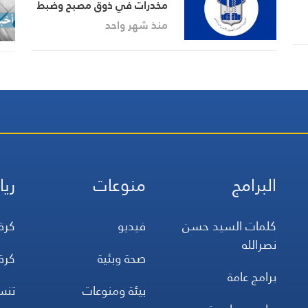
مخدرات في ذوق مصبح وضبط
كميات متنوعة من المواد
منذ شهر واحد
المخدّرة
البرامج
منوعات
ريا
كلمات السيد حسن
فيديو
كرة
نصرالله
صحة وبئية
كرة
برامج عامة
بيئة ومنوعات
تن