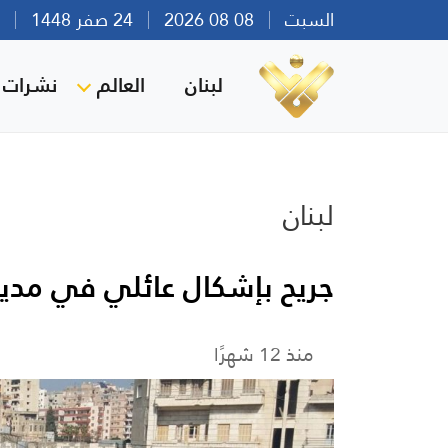
السبت
08 08 2026
24 صفر 1448
بير
لبنان
العالم
نشرات ا
لبنان
جريح بإشكال عائلي في مدين
منذ 12 شهرًا