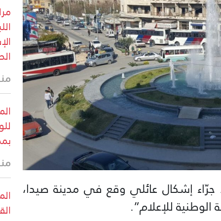
الل
الإ
الص
منذ
الم
للو
بمض
منذ
 جرّاء إشكال عائلي وقع في مدينة صيدا،
الم
 الوطنية للإعلام”.
الق