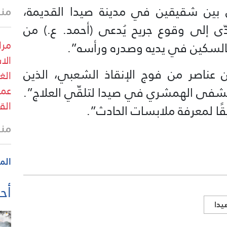
 بين شقيقين في مدينة صيدا القديمة،
منذ
دّى إلى وقوع جريح يُدعى (أحمد. ع.) من
مرا
الا
ن عناصر من فوج الإنقاذ الشعبي، الذين
الغ
فى الهمشري في صيدا لتلقّي العلاج”.
عمد
الق
ًا لمعرفة ملابسات الحادث”.
منذ
الم
أحد
يدا