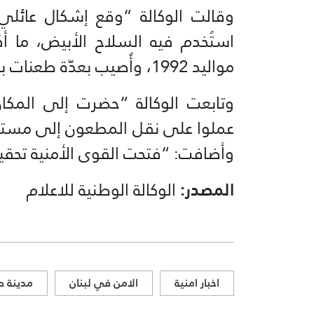
وقالت الوكالة “وقع إشكال عائلي
استُخدم فيه السلاح الأبيض، ما أ
مواليد 1992، وأُصيب بعدّة طعنات بالسكين في يديه وصدره ورأسه”.
وتابعت الوكالة “حضرت إلى المكا
عملوا على نقل المطعون إلى مستش
وأضافت: “فتحت القوى الأمنية تحقيق
المصدر:
الوكالة الوطنية للاعلام
اخبار امنية
الامن في لبنان
مدينة ص