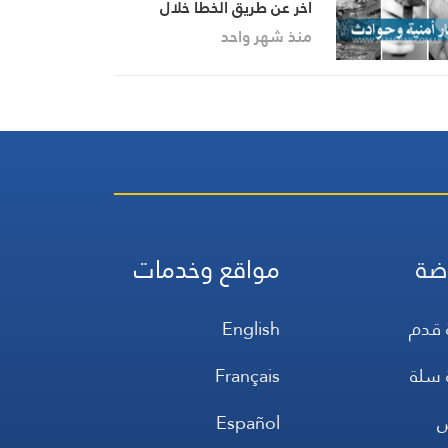
آخر عن طريق الخطأ خلال
اشكال في بخعون شمال لبنان
منذ شهر واحد
ضة
مواقع وخدمات
 قدم
English
 سلة
Français
س
Español