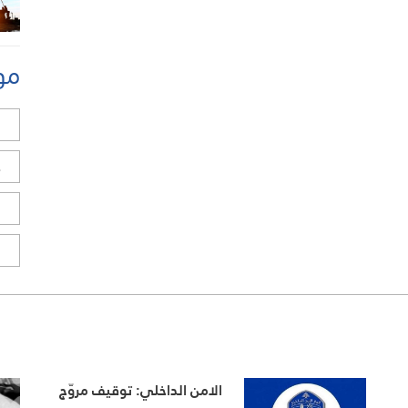
مو
ل
ح
ا
ا
الامن الداخلي: توقيف مروّج