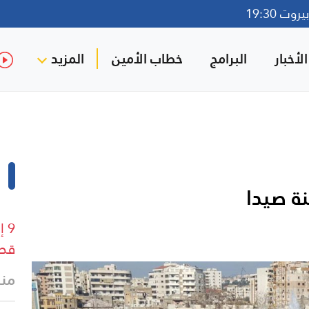
وت 19:30
لأخبار
البرامج
خطاب الأمين
المزيد
ة صيدا
9 
قطا
منذ 13 