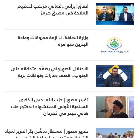
اتفاق إيراني ـ عُماني مرتقب لتنظيم
الملاحة في مضيق هرمز
وزارة الطاقة: لا ازمة محروقات ومادة
البنزين متوافرة
الاحتلال الصهيوني يصعّد اعتداءاته على
الجنوب.. قصف وغارات وتوغلات برية
تقرير مصور | حزب الله يحيي الذكرى
السنوية الأولى لاستشهاد الدكتور علاء
هاني حيدر في كفردان
تقرير مصور | مسطار تدشّن بئر العزير لمياه
الشفة بعد تجهيزه بالطاقة الشمسية