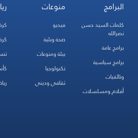
البرامج
منوعات
ريا
كلمات السيد حسن
فيديو
كرة
نصرالله
صحة وبئية
كرة
برامج عامة
بيئة ومنوعات
تن
برامج سياسية
تكنولوجيا
كأس
وثائقيات
ثقافي وديني
ريا
أفلام ومسلسلات