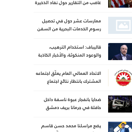
غاضب من التقارير حول نفاد الذخيرة
ويعتبر أنها تضعف موقفه في
المفاوضات
ممارسات عشر دول في تحصيل
رسوم الخدمات البحرية من السفن
قاليباف: استخدام الترهيب،
والوعود المنكوثة، والأخبار الكاذبة
كأوراق ضغط هي استراتيجية فاشلة
الاتحاد العمالي العام يعلّق اجتماعه
المشترك بانتظار نتائج اجتماع
السراي الحكومي
ضحايا بانفجار عبوة ناسفة داخل
حافلة في جرمانا بريف دمشق
يضع مراسلنا محمد حسن قاسم