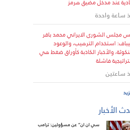
دية عند مدخل مضيق هرمز
 ساعة واحدة
س مجلس الشورى الايراني محمد باقر
يباف: استخدام الترهيب، والوعود
نكوثة، والأخبار الكاذبة كأوراق ضغط هي
راتيجية فاشلة
 ساعتين
زيد
ث الأخبار
سي ان ان” عن مسؤولين: ترامب