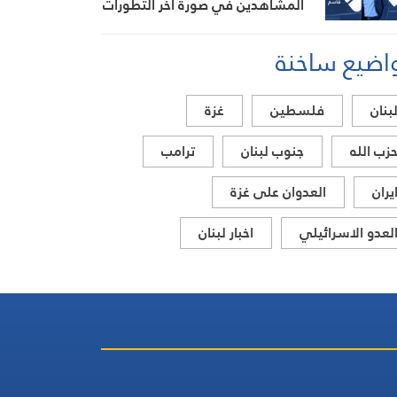
المشاهدين في صورة آخر التطورات
في إيران، مستعرضًا أبرز
اضيع ساخنة
المستجدات على الساحتين
السياسية والميدانية، إلى جانب
المواقف الرسمية وأبرز التطورات
بنان
فلسطين
غزة
ذات الصلة بالشأنين الداخلي
والإقليمي
زب الله
جنوب لبنان
ترامب
يران
العدوان على غزة
لعدو الاسرائيلي
اخبار لبنان