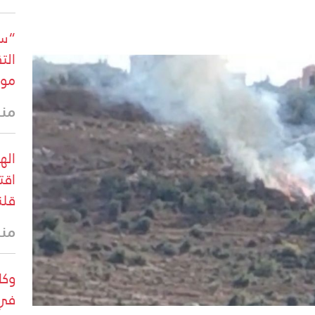
“سي
الت
موق
منذ 17 
اقت
قلن
منذ 41 
وكا
في 