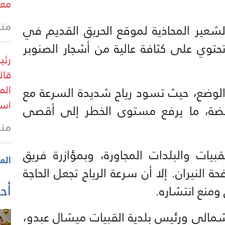
معا
منذ
عير المحاذية لموقع الحريق القديم في
حتوي على كثافة عالية من أشجار الصنوبر
رئي
قال
الم
الوضع، حيث تسود رياح شديدة السرعة مع
است
فضة، ما يرفع مستوى الخطر إلى أقصى
منذ
يات والبلدات المجاورة، وبمؤازرة فريق
الم
النيران. إلا أن سرعة الرياح تجعل الحاجة
أحد
 ومنع انتشاره.
لشمالي ورئيس بلدية القبيات ميشال عبدو،