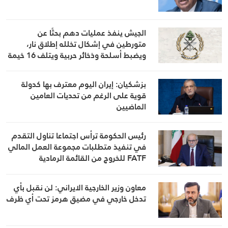
الجيش ينفذ عمليات دهم بحثًا عن
متورطين في إشكال تخلله إطلاق نار،
ويضبط أسلحة وذخائر حربية ويتلف 16 خيمة
مزروعة بالماريجوانا
بزشكيان: إيران اليوم معترف بها كدولة
قوية على الرغم من تحديات العامين
الماضيين
رئيس الحكومة ترأس اجتماعا تناول التقدم
في تنفيذ متطلبات مجموعة العمل المالي
FATF للخروج من القائمة الرمادية
معاون وزير الخارجية الايراني: لن نقبل بأي
تدخل خارجي في مضيق هرمز تحت أي ظرف