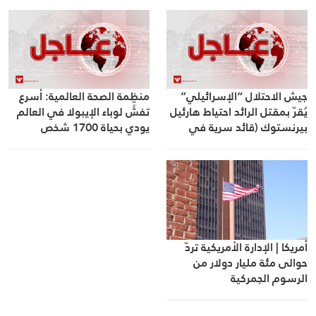
جيش الاحتلال “الإسرائيلي”
منظمة الصحة العالمية: أسرع
يُقرّ بمقتل الرائد احتياط هارئيل
تفشٍّ لوباء الإيبولا في العالم
بيرنستوك (قائد سرية في
يودي بحياة 1700 شخص
الكتيبة 2855) والرقيب أول
احتياط تمير فكنين في معارك
بجنوب لبنان
أمريكا | الإدارة الأمريكية تردّ
حوالى مئة مليار دولار من
الرسوم الجمركية