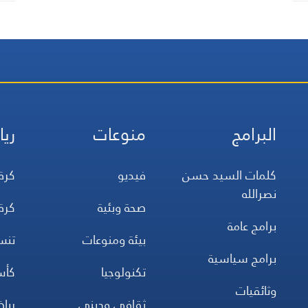
البرامج
منوعات
ريا
كلمات السيد حسن
فيديو
كرة
نصرالله
صحة وبئية
كرة
برامج عامة
بيئة ومنوعات
تن
برامج سياسية
تكنولوجيا
كأس
وثائقيات
ثقافي وديني
ريا