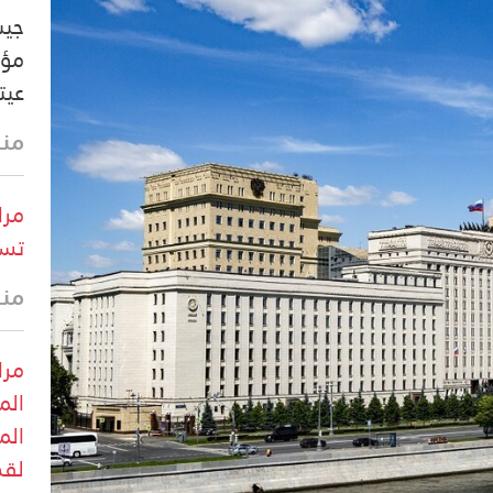
جيش
مؤس
عيت
منذ 26 
مرا
تست
منذ 28 
مرا
الم
الم
لقذ