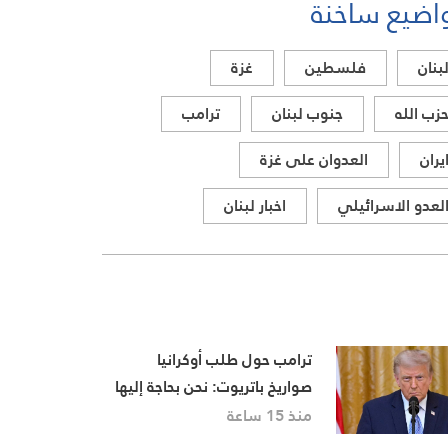
اضيع ساخنة
بنان
فلسطين
غزة
زب الله
جنوب لبنان
ترامب
يران
العدوان على غزة
لعدو الاسرائيلي
اخبار لبنان
ترامب حول طلب أوكرانيا
صواريخ باتريوت: نحن بحاجة إليها
أيضا وبايدن أعطاهم الكثير
منذ 15 ساعة
منها