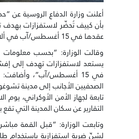
أعلنت وزارة الدفاع الروسية عن “ح
بأن كييف تُحضّر لاستفزازات بهدف ت
عقدها في 15 أغسطس/آب في ألاسكا”.
وقالت الوزارة: “بحسب معلومات م
يستعد لاستفزازات تهدف إلى إفشال
في 15 أغسطس/آب”، وأضافت: 
الصحفيين الأجانب إلى مدينة تشو
التقارير عن سكان المدينة التي تقع 
وتابعت الوزارة: “قبل القمة مباشر
لشنّ ضربة استفزازية باستخدام طا