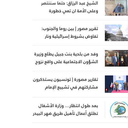
مصيرهم وحدهم
الشيخ عبد الرزاق: حتما سننتصر
وعلى الأمة ان تعي خطورة
المؤامرة الصهيونية
تقرير مصور | بين روما والجنوب:
تفاوض بشروط إسرائيلية ونار
مستمرة في الجنوب
وفد من بلدية بنت جبيل يطلع وزيرة
الشؤون الاجتماعية على واقع نزوح
أهالي المدينة وأضرار العدوان
تقارير مصورة | تونسيون يستذكرون
مشاركتهم في تشييع الإمام
الشهيد السيد علي خامنئي
بعد طول انتظار… وزارة الأشغال
تطلق أعمال تأهيل طريق ضهر البيدر
على امتداد 17 كلم