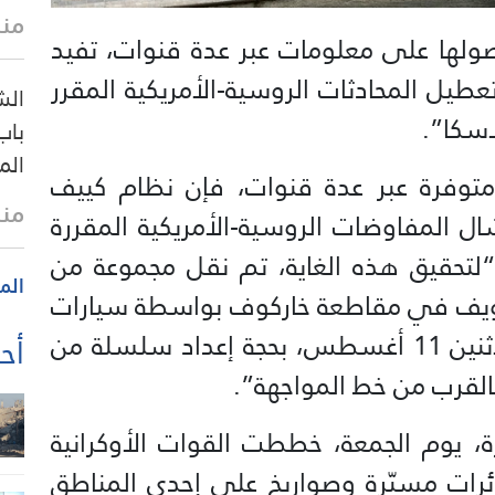
منذ
صولها على معلومات عبر عدة قنوات، تفيد
عطيل المحادثات الروسية-الأمريكية المقرر
الش
باب
الم
توفرة عبر عدة قنوات، فإن نظام كييف
منذ
 المفاوضات الروسية-الأمريكية المقررة
“لتحقيق هذه الغاية، تم نقل مجموعة من
الم
غويف في مقاطعة خاركوف بواسطة سيارات
تابعة لجهاز الأمن الأوكراني، يوم الاثنين 11 أغسطس، بحجة إعداد سلسلة من
أحد
بالقرب من خط المواجهة”.
ة، يوم الجمعة، خططت القوات الأوكرانية
ئرات مسيّرة وصواريخ على إحدى المناطق