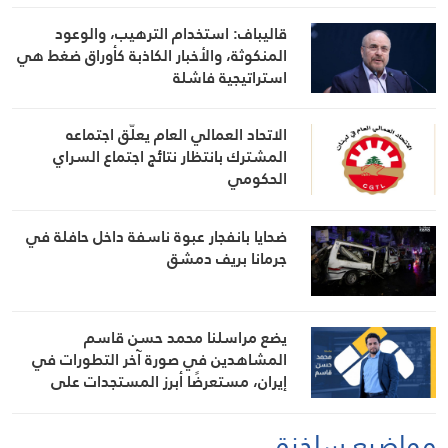
قاليباف: استخدام الترهيب، والوعود
المنكوثة، والأخبار الكاذبة كأوراق ضغط هي
استراتيجية فاشلة
الاتحاد العمالي العام يعلّق اجتماعه
المشترك بانتظار نتائج اجتماع السراي
الحكومي
ضحايا بانفجار عبوة ناسفة داخل حافلة في
جرمانا بريف دمشق
يضع مراسلنا محمد حسن قاسم
المشاهدين في صورة آخر التطورات في
إيران، مستعرضًا أبرز المستجدات على
الساحتين السياسية والميدانية، إلى جانب
المواقف الرسمية وأبرز التطورات ذات
مواضيع ساخنة
الصلة بالشأنين الداخلي والإقليمي