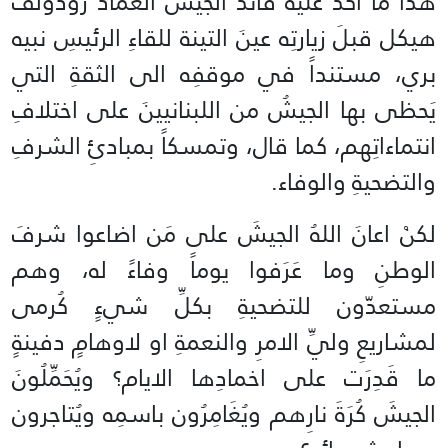
هذا ما أكدَ عليه قائدُ الجيش العماد رودولف
هيكل قبلَ زيارتِه عينَ التينة للقاءِ الرئيسِ نبيه
بري، مستنداً في موقفِه الى الثقةِ التي
يَحظى بها الجيشُ من اللبنانيينَ على اختلافِ
انتماءاتِهم، كما قال، وتمسكاً بمبادئِ الشرفِ
والتضحيةِ والوفاء.
لكنْ اعانَ اللهُ الجيشَ على مَن اضاعوا شرفَ
الوطنِ وما عَرَفوا يوماً وفاءً له، وهم
مستعدّون للتضحيةِ بكلِّ شيءٍ كُرمى
لمشاريعِ وليِّ الامرِ والنعمةِ او لاوهامٍ دفينةٍ
ما قَدِرَت على اخمادِها الايام؟ ويُحَمِّلُونَ
الجيشَ كُرَةَ نارِهم ويُغَامِرُون باسمِه ويُتاجرون