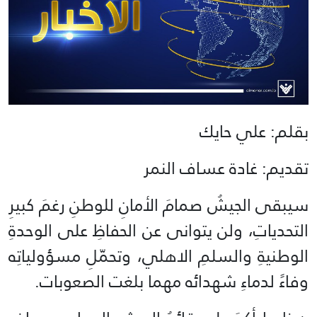
بقلم: علي حايك
تقديم: غادة عساف النمر
سيبقى الجيشُ صمامَ الأمانِ للوطنِ رغمَ كبيرِ
التحدياتِ، ولن يتوانى عن الحفاظِ على الوحدةِ
الوطنيةِ والسلمِ الاهلي، وتحمّلِ مسؤولياتِه
وفاءً لدماءِ شهدائه مهما بلغت الصعوبات.