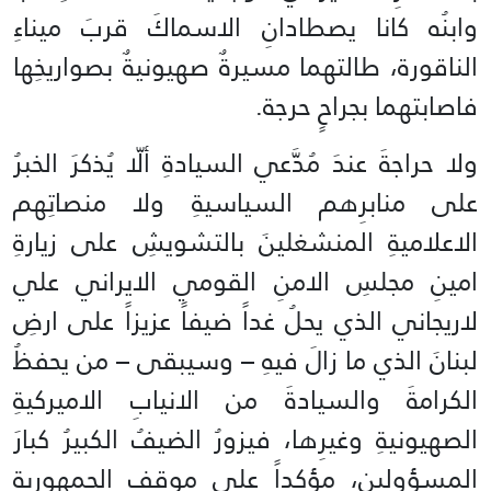
وابنُه كانا يصطادانِ الاسماكَ قربَ ميناءِ
الناقورة، طالتهما مسيرةٌ صهيونيةٌ بصواريخِها
فاصابتهما بجراحٍ حرجة.
ولا حراجةَ عندَ مُدَّعي السيادةِ ألّا يُذكرَ الخبرُ
على منابرِهم السياسيةِ ولا منصاتِهم
الاعلاميةِ المنشغلينَ بالتشويشِ على زيارةِ
امينِ مجلسِ الامنِ القومي الايراني علي
لاريجاني الذي يحلُ غداً ضيفاً عزيزاً على ارضِ
لبنانَ الذي ما زالَ فيهِ – وسيبقى – من يحفظُ
الكرامةَ والسيادةَ من الانيابِ الاميركيةِ
الصهيونيةِ وغيرِها، فيزورُ الضيفُ الكبيرُ كبارَ
المسؤولين، مؤكداً على موقفِ الجمهوريةِ