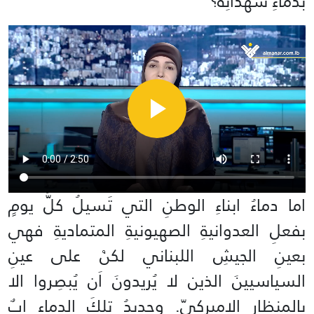
بدماءِ شهدائِه؟
اما دماءُ ابناءِ الوطنِ التي تَسيلُ كلَّ يومٍ
بفعلِ العدوانيةِ الصهيونيةِ المتماديةِ فهي
بعينِ الجيشِ اللبناني لكنْ على عينِ
السياسيينَ الذين لا يُريدونَ اَن يُبصِروا الا
بالمنظارِ الاميركيّ. وجديدُ تلكَ الدماءِ ابٌ