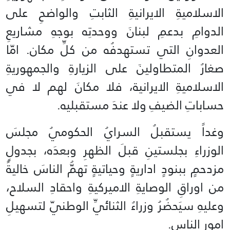
الاسلاميةِ الايرانيةِ الثابتِ والواضحِ على
الدوامِ بدعمِ لبنانَ ووحدتِه بوجهِ مشاريعِ
العدوانِ التي تستهدفُه من كلِّ مكان. امّا
صغارُ المتطاولينَ على الزيارةِ والجمهوريةِ
الاسلاميةِ الايرانية، فلا مكانَ لهم لا في
حساباتِ الضيفِ ولا عندَ مستقبليه.
وغداً يستقبلُ السرايُ الحكوميُ مجلسَ
الوزراءِ بجلستينِ قبلَ الظهرِ وبعدَه، بجدولٍ
مزدحمٍ ببنودٍ اداريةٍ وحياتيةٍ تهمُّ الناسَ خاليةً
من اوراقِ الوصايةِ الاميركيةِ واحقادِ السلاح،
وعليهِ سيَحضُرُ وزراءُ الثنائيِّ الوطنيّ لتسهيلِ
امورِ الناس.