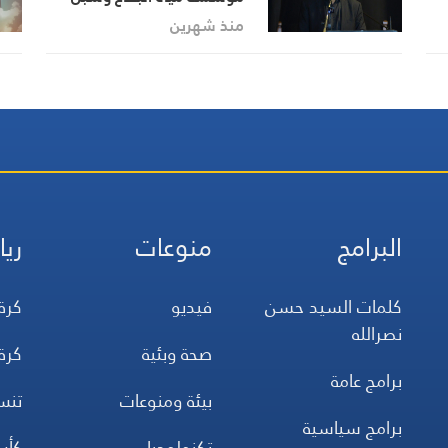
ها
تعزيز خدماتها للمواطنين
منذ شهرين
البرامج
منوعات
ريا
كلمات السيد حسن
فيديو
كرة
نصرالله
صحة وبئية
كرة
برامج عامة
بيئة ومنوعات
تن
برامج سياسية
تكنولوجيا
كأس