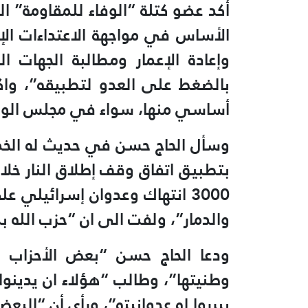
أكد عضو كتلة “الوفاء للمقاومة” ال
الأساس في مواجهة الاعتداءات الإ
وإعادة ‏الإعمار ومطالبة الجهات ا
بالضغط على العدو ‏لتطبيقه”، واك
أساسي منها، ‏سواء في مجلس الوزر
وسأل الحاج حسن في حديث له الخمي
بتطبيق اتفاق وقف إطلاق النار خلا
3000 انتهاك ‏وعدوان إسرائيلي 
والدمار”، ولفت الى ان “حزب الله ب
ودعا الحاج حسن “بعض الأحزاب وا
وطنيتها”، وطالب “هؤلاء ان يدينوا ا
يبرروا له عدوانيته”، ورأى أن “الب