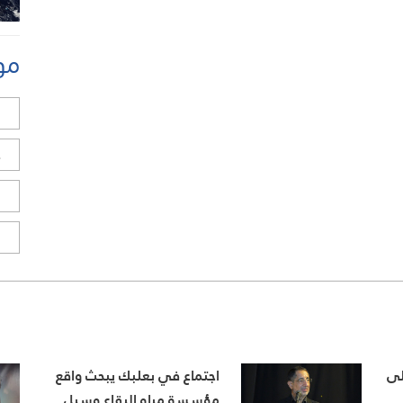
مو
ل
ح
ا
ا
لى
اجتماع في بعلبك يبحث واقع
مؤسسة مياه البقاع وسبل