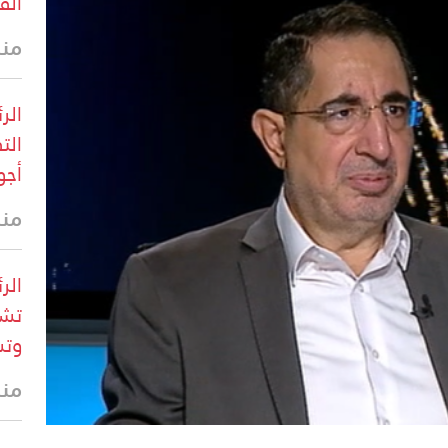
الق
منذ 14 
الر
الت
أجو
منذ 17 
الر
تشك
وتس
منذ 32 