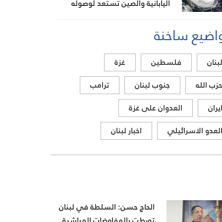
اليابانية والصين تستعد لوصوله
اضيع ساخنة
بنان
فلسطين
غزة
زب الله
جنوب لبنان
ترامب
يران
العدوان على غزة
لعدو الاسرائيلي
اخبار لبنان
الحاج حسن: السلطة في لبنان
تورطت بالمفاوضات المباشرة