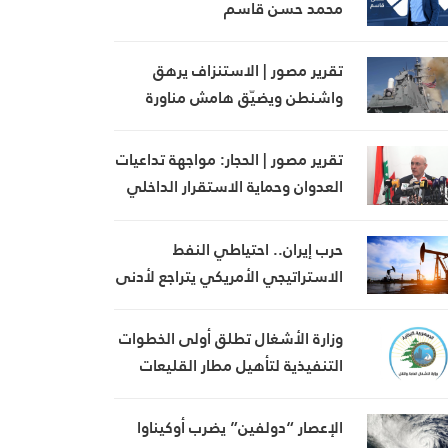
محمد حسن قاسم
تقرير مصور | الاستنزاف يرهق
واشنطن ويضيّق هامش مناورة
ترامب
تقرير مصور | الحجار: مواجهة تداعيات
العدوان وحماية الاستقرار الداخلي
في صلب أولويات الدولة
حرب إيران.. احتياطي النفط
الاستراتيجي الأمريكي يتراجع لأدنى
مستوى منذ 1983
وزارة الأشغال تطلق أولى الخطوات
التنفيذية لتأهيل مطار القليعات
تمهيداً لإعادة تشغيله
الإعصار “دولفين” يضرب أوكيناوا