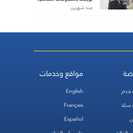
مع العدو وأدخلت نفسها في
منذ شهرين
مأزق
ضة
مواقع وخدمات
 قدم
English
 سلة
Français
س
Español
 العالم
واتس اب المنار