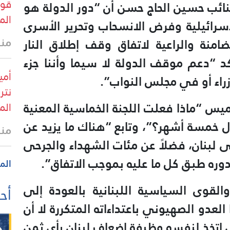
قوا
نائب حسين الحاج حسن أن “دور ‏الدولة هو
الم
سرائيلية وفرض الانسحاب وتحرير الأسرى
منذ 44 
لضامنة والراعية لاتفاق وقف إطلاق النار
د “دعم موقف الدولة لا سيما وأننا جزء
أمي
اء أو في مجلس النواب”.
نتر
س “ماذا فعلت اللجنة الخماسية المعنية
الم
ل ‏خمسة أشهر؟”، وتابع “هناك ما يزيد عن
منذ
على لبنان، فضلاً عن مئات الشهداء والجرحى
دوره طبق كل ما عليه بموجب الاتفاق”.
الم
لقوى السياسية اللبنانية بالعودة إلى
أحد
لعدو الصهيوني باعتداءاته المتكررة لا أن
عض اتخذ لنفسه وظيفة إضعاف لبنان بأي ثمن