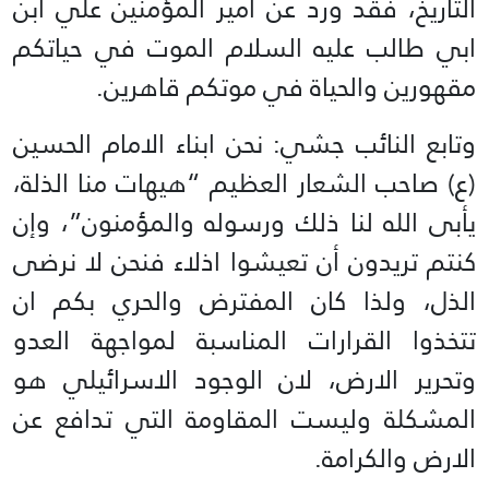
التاريخ، فقد ورد عن امير المؤمنين ‏علي ابن
ابي طالب عليه السلام الموت في حياتكم
مقهورين والحياة في موتكم قاهرين.‏
وتابع النائب جشي: نحن ابناء الامام الحسين
(ع) صاحب الشعار العظيم “هيهات منا الذلة،
يأبى الله لنا ذلك ‏ورسوله والمؤمنون”، وإن
كنتم تريدون أن تعيشوا اذلاء فنحن لا نرضى
الذل، ولذا كان المفترض والحري ‏بكم ان
تتخذوا القرارات المناسبة لمواجهة العدو
وتحرير الارض، لان الوجود الاسرائيلي هو
المشكلة وليست ‏المقاومة التي تدافع عن
الارض والكرامة.‏