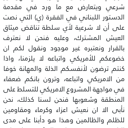
شرعي ويتعارض ‏مع ما ورد في مقدمة
الدستور اللبناني في الفقرة (ي) التي نصت
على أن لا شرعية لأي سلطة تناقض ميثاق
‏العيش المشترك، وعليه فنحن لا نعترف
بالقرار ونعتبره غير موجود ونقول لكم ان
خضوعكم للأمريكي ‏واتباعه لا يلزمنا، واذا
كنتم ترضون لأنفسكم الذلة والمهانة خوفا
من الامريكي واتباعه، وترون بانكم ‏ضعفاء
في مواجهة المشروع الامريكي للتسلط على
المنطقة وشعوبها فنحن لسنا كذلك، نحن
نأبى الا ان ‏نعيش اعزاء وكرماء ومقاومين
للظلم والظالمين وهذا هو دأبنا على مدى