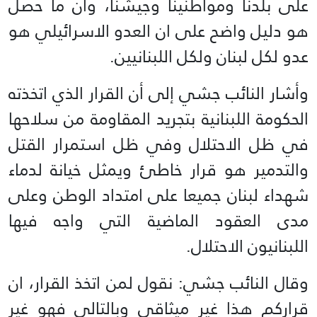
على ‏بلدنا ومواطنينا وجيشنا، وأن ما حصل
هو دليل واضح على ان العدو الاسرائيلي هو
عدو لكل لبنان ولكل ‏اللبنانيين.‏
وأشار النائب جشي إلى أن القرار الذي اتخذته
الحكومة اللبنانية بتجريد المقاومة من سلاحها
في ظل ‏الاحتلال وفي ظل استمرار القتل
والتدمير هو قرار خاطئ ويمثل خيانة لدماء
شهداء لبنان جميعا على امتداد ‏الوطن وعلى
مدى العقود الماضية التي واجه فيها
اللبنانيون الاحتلال.‏
وقال النائب جشي: نقول لمن اتخذ القرار، ان
قراركم هذا غير ميثاقي وبالتالي فهو غير