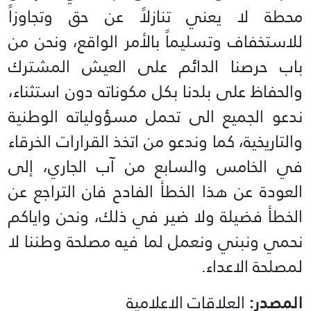
محطة لا يعني تنازلاً ‏عن حق وتجاوزاً
للاستخفاف وتسليماً بالأمر الواقع، ونحن من
باب حرصنا الدائم على العيش المشترك
‏والحفاظ على بلدنا بكل مكوناته دون استثناء،
ندعو الجميع الى تحمل مسؤولياته الوطنية
والتاريخية، كما ‏وندعو من اتخذ القرارات الخرقاء
في الخامس والسابع من آب الجاري، إلى
العودة عن هذا الخطأ الفادح فان ‏التراجع عن
الخطأ فضيلة ولا ضير في ذلك، ونحن واياكم
نحمي ونبني ونعمل لما فيه مصلحة وطننا لا
‏لمصلحة الاعداء.‏
المصدر:
العلاقات الاعلامية