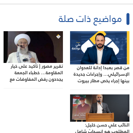
مواضيع ذات صلة
تقرير مصور | تأكيد على خيار
من قصر بعبدا إدانة للعدوان
المقاومة… خطباء الجمعة
الإسرائيلي… وإجراءات جديدة
يجددون رفض المفاوضات مع
بينها إجراء يخص مطار بيروت
الاحتلال
الدولي
النائب علي حسن خليل:
المطلوب هو انسحابٌ شامل