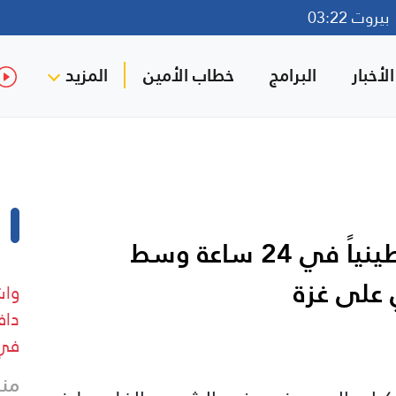
روت 03:22
لأخبار
البرامج
خطاب الأمين
المزيد
استشهاد أكثر من 70 فلسطينياً في 24 ساعة وسط
 على غزة
وا
داف
في 
منذ 11 