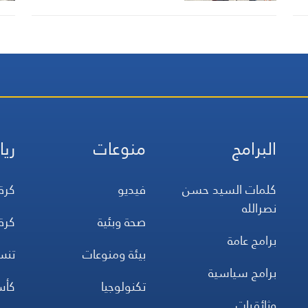
البرامج
منوعات
ريا
كلمات السيد حسن
فيديو
كرة
نصرالله
صحة وبئية
كرة
برامج عامة
بيئة ومنوعات
تن
برامج سياسية
تكنولوجيا
كأس
وثائقيات