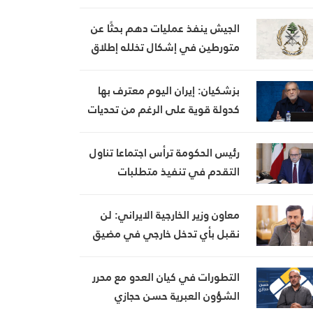
الجيش ينفذ عمليات دهم بحثًا عن
متورطين في إشكال تخلله إطلاق
نار، ويضبط أسلحة وذخائر حربية
ويتلف 16 خيمة مزروعة بالماريجوانا
بزشكيان: إيران اليوم معترف بها
كدولة قوية على الرغم من تحديات
العامين الماضيين
رئيس الحكومة ترأس اجتماعا تناول
التقدم في تنفيذ متطلبات
مجموعة العمل المالي FATF للخروج
من القائمة الرمادية
معاون وزير الخارجية الايراني: لن
نقبل بأي تدخل خارجي في مضيق
هرمز تحت أي ظرف
التطورات في كيان العدو مع محرر
الشؤون العبرية حسن حجازي