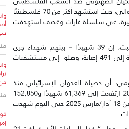
 الكيان الصهيوني ضد الشعب الفلسطيني
في قطاع غزة لليوم الـ673 على التوالي، حيث استشهد أكثر من 70 فلسطينيًا
وا
لأخيرة، في سلسلة غارات وقصف استهدفت
أقن
سيك
منذ 12 
وقالت وزارة الصحة في غزة، السبت، إن 39 شهيدًا – بينهم شهداء جرى
انتشالهم من تحت الأنقاض – إضافة إلى 491 إصابة، وصلوا إلى مستشفيات
واش
ترا
ومي، أن حصيلة العدوان الإسرائيلي منذ
من 
السابع من تشرين الأول/أكتوبر 2023 ارتفعت إلى 61,369 شهيدًا و152,850
منذ 14 
إصابة. كما بيّنت أن الفترة الممتدة من 18 آذار/مارس 2025 حتى اليوم شهدت
قوا
إمر
وأضافت الوزارة أن حصيلة “شهداء المساعدات” خلال الساعات الأخيرة بلغت 21