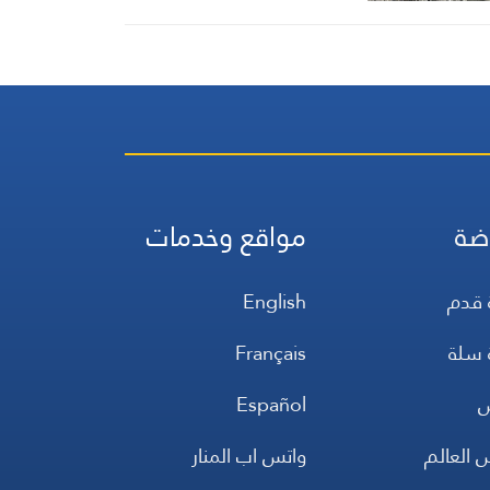
ضة
مواقع وخدمات
 قدم
English
 سلة
Français
س
Español
 العالم
واتس اب المنار