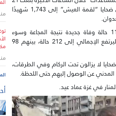
الم
شهيدًا و341 إصابة، ليرتفع إجمالي ضحايا “لقمة العيش” إلى 1,743 شهيدًا
منذ 21 
توغ
كما سجّلت مستشفيات القطاع 11 حالة وفاة جديدة نتيجة المجاعة وسوء
الأ
التغذية خلال الـ24 ساعة الماضية، ليرتفع الإجمالي إلى 212 حالة، بينهم 98
مكث
منذ 21 
ضحايا لا يزالون تحت الركام وفي الطرقات،
المدني عن الوصول إليهم حتى اللحظة.
الم
منار في غزة عماد عيد.
أحد