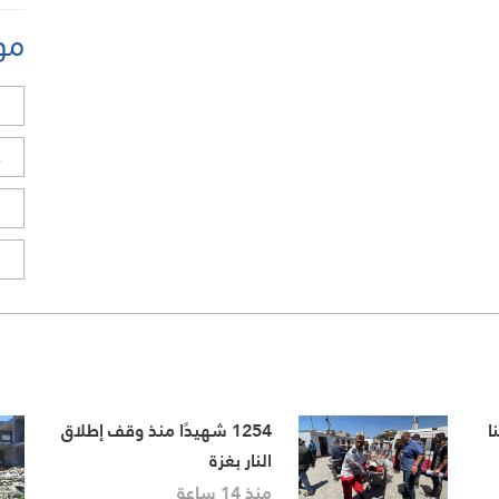
مو
ل
ح
ا
ا
ا
1254 شهيدًا منذ وقف إطلاق
النار بغزة
منذ 14 ساعة