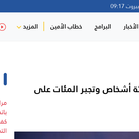
وت 09:17
لأخبار
البرامج
خطاب الأمين
المزيد
ثة أشخاص وتجبر المئات على
مرا
بات
كفر
الت