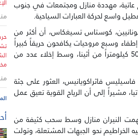
الإ
اح عاتية، مهددة منازل ومجتمعات في جنوب
يل واسع لحركة العبارات السياحية.
منذ 31 
ليونانيين، كوستاس تسيغكاس، أن أكثر من
حرس
اء تدعمهم 11 طائرة إطفاء وسبع مروحيات يكافحون حريقاً كبيراً
تشو
في منطقة كيراتيا، على بُعد نحو 50 كيلومتراً من أثينا، وسط إخلاء عدد من
الش
مخط
منذ 31 
فاسيليس فاثراكويانيس، العثور على جثة
، مشيراً إلى أن الرياح القوية تعيق عمل
الم
أحد
التهمت النيران منازل وسط سحب كثيفة من
يه الخراطيم نحو الجبهات المشتعلة، وتولت