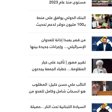
مستوى منذ عام 2023
البنك الدولي يوافق على منحة
بـ100 مليون دولار لدعم تحديث
القطاع المالي في سوريا
من قصر بعبدا إدانة للعدوان
الإسرائيلي… وإجراءات جديدة بينها
إجراء يخص مطار بيروت الدولي
تقرير مصور | تأكيد على خيار
المقاومة… خطباء الجمعة يجددون
رفض المفاوضات مع الاحتلال
النائب علي حسن خليل: المطلوب
هو انسحابٌ شامل وكامل للعدو من
الجنوب
السيادة اللبنانية تحت النار…حصيلة