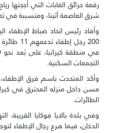
رقعة حرائق الغابات التي أججتها ري
شرق العاصمة أثينا، ومتسببة في تعط
وأفاد رئيس اتحاد ضباط الإطفاء ا
200 رجل إطف
التجمعات السكنية.
وأكد المتحدث باسم فرق الإطفاء، 
مسن داخل منزله المحترق في كيراتيا
الطائرات.
وفي بلدة بالايا فوكايا القريبة، 
الدخان، فيما هرع رجال الإطفاء لتوج