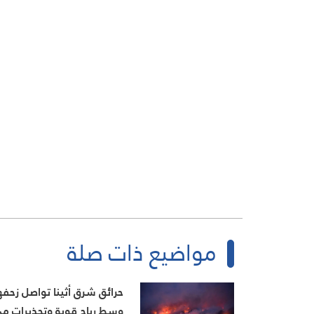
مواضيع ذات صلة
حرائق شرق أثينا تواصل زحفه
وسط رياح قوية وتحذيرات م