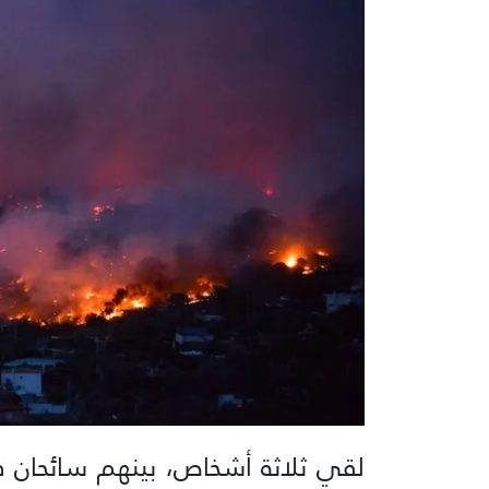
لقي ثلاثة أشخاص، بينهم سائحان ف