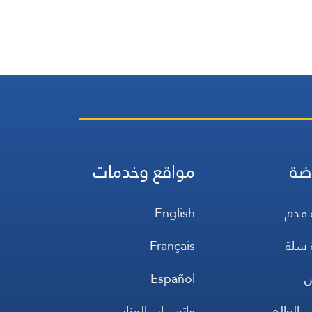
ضة
مواقع وخدمات
 قدم
English
 سلة
Français
س
Español
 العالم
واتس اب المنار