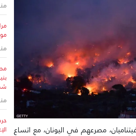
منذ 18 
مرا
موق
منذ 18 
بني
شما
منذ 29 
حرس
يتناميان، مصرعهم في اليونان، مع اتساع
الإ