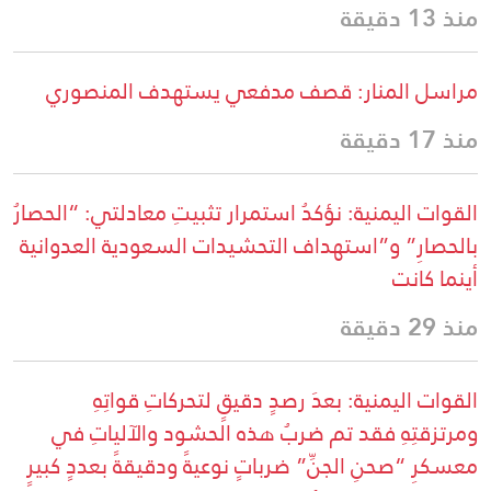
منذ 13 دقيقة
مراسل المنار: قصف مدفعي يستهدف المنصوري
منذ 17 دقيقة
القوات اليمنية: نؤكدُ استمرار تثبيتِ معادلتي: “الحصارُ
بالحصارِ” و”استهداف التحشيدات السعودية العدوانية
أينما كانت
منذ 29 دقيقة
القوات اليمنية: بعدَ رصدٍ دقيقٍ لتحركاتِ قواتِهِ
ومرتزقتِهِ فقد تم ضربُ هذه الحشود والآلياتِ في
معسكرِ “صحنِ الجنِّ” ضرباتٍ نوعيةً ودقيقةً بعددٍ كبيرٍ