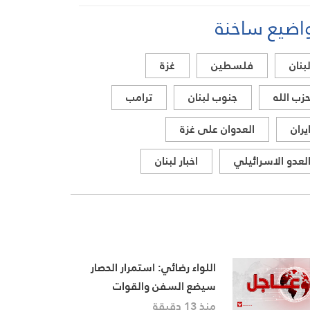
في إيران، مستعرضًا أبرز
اضيع ساخنة
المستجدات على الساحتين
السياسية والميدانية، إلى جانب
المواقف الرسمية وأبرز التطورات
بنان
فلسطين
غزة
ذات الصلة بالشأنين الداخلي
والإقليمي
زب الله
جنوب لبنان
ترامب
يران
العدوان على غزة
لعدو الاسرائيلي
اخبار لبنان
اللواء رضائي: استمرار الحصار
سيضع السفن والقوات
الأمريكية في مواجهة مخاطر
منذ 13 دقيقة