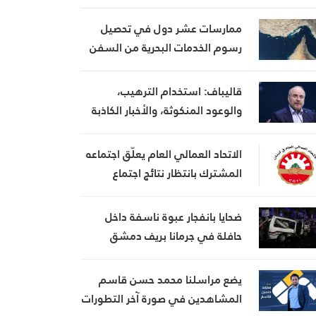
ويعتبر أنها تضعف موقفه في
المفاوضات
ممارسات عشر دول في تحصيل
رسوم الخدمات البحرية من السفن
قاليباف: استخدام الترهيب،
والوعود المنكوثة، والأخبار الكاذبة
كأوراق ضغط هي استراتيجية فاشلة
الاتحاد العمالي العام يعلّق اجتماعه
المشترك بانتظار نتائج اجتماع
السراي الحكومي
ضحايا بانفجار عبوة ناسفة داخل
حافلة في جرمانا بريف دمشق
يضع مراسلنا محمد حسن قاسم
المشاهدين في صورة آخر التطورات