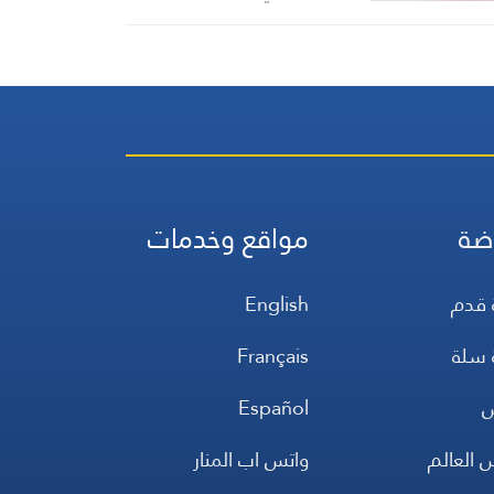
جسيمة وخسائر فادحة
ضة
مواقع وخدمات
 قدم
English
 سلة
Français
س
Español
 العالم
واتس اب المنار