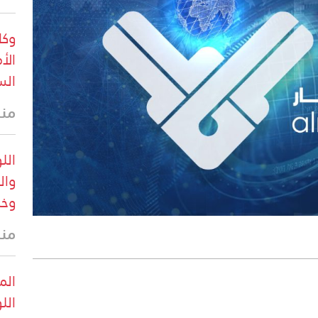
وكا
الأ
الس
منذ 9 د
الل
وال
وخس
منذ 13 
الم
الل