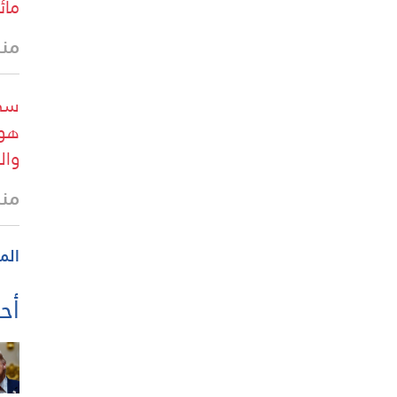
مائ
منذ 16 
سي 
هوي
وال
منذ
الم
أحد