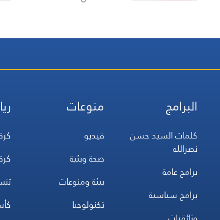
ت
النفط السعودي إلى الولايات
المتحدة
البرامج
منوعات
ريا
كلمات السيد حسن
فيديو
كرة
نصرالله
صحة وبئية
كرة
برامج عامة
بيئة ومنوعات
تن
برامج سياسية
تكنولوجيا
كأس
وثائقيات