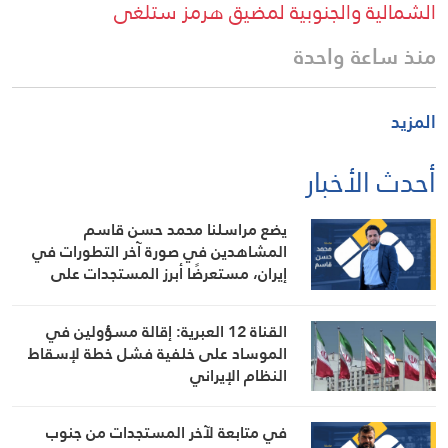
الشمالية والجنوبية لمضيق هرمز ستلغى
منذ ساعة واحدة
المزيد
أحدث الأخبار
يضع مراسلنا محمد حسن قاسم
المشاهدين في صورة آخر التطورات في
إيران، مستعرضًا أبرز المستجدات على
الساحتين السياسية والميدانية، إلى جانب
المواقف الرسمية وأبرز التطورات ذات
القناة 12 العبرية: إقالة مسؤولين في
الصلة بالشأنين الداخلي والإقليمي
الموساد على خلفية فشل خطة لإسقاط
النظام الإيراني
في متابعة لآخر المستجدات من جنوب