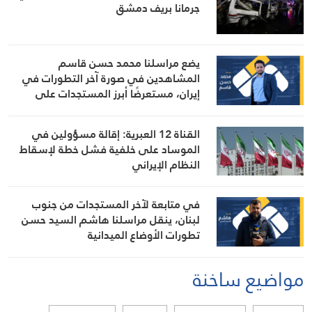
جرمانا بريف دمشق
يضع مراسلنا محمد حسن قاسم
المشاهدين في صورة آخر التطورات في
إيران، مستعرضًا أبرز المستجدات على
الساحتين السياسية والميدانية، إلى جانب
المواقف الرسمية وأبرز التطورات ذات
القناة 12 العبرية: إقالة مسؤولين في
الصلة بالشأنين الداخلي والإقليمي
الموساد على خلفية فشل خطة لإسقاط
النظام الإيراني
في متابعة لآخر المستجدات من جنوب
لبنان، ينقل مراسلنا هاشم السيد حسن
تطورات الأوضاع الميدانية
مواضيع ساخنة