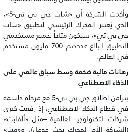
وأكدت الشركة أن «شات جي بي تي-5»،
الذي يُعتبر المحرك الرئيسي لتطبيق «شات
جي بي تي»، سيكون متاحاً لجميع مستخدمي
التطبيق البالغ عددهم 700 مليون مستخدم
في العالم.
رهانات مالية ضخمة وسط سباق عالمي على
الذكاء الاصطناعي
يتزامن إطلاق جي بي تي-5 مع مرحلة حاسمة
في قطاع الذكاء الاصطناعي، إذ رفعت كبرى
شركات التكنولوجيا العالمية –مثل «ألفابت»
(الشركة الأم لمحرك بحث غوغل)، و«ميتا»