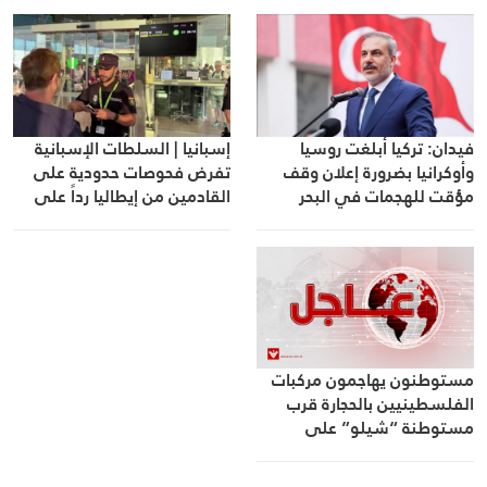
فيدان: تركيا أبلغت روسيا
إسبانيا | السلطات الإسبانية
وأوكرانيا بضرورة إعلان وقف
تفرض فحوصات حدودية على
مؤقت للهجمات في البحر
القادمين من إيطاليا رداً على
الأسود
إجراءات روما
مستوطنون يهاجمون مركبات
الفلسطينيين بالحجارة قرب
مستوطنة “شيلو” على
الطريق بين رام الله ونابلس