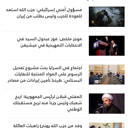
مسؤول أمني إسرائيلي: حزب الله استعد
للعودة للحرب وليس بطلب من إيران
موجز ملخص: فوز عبدول السيد في
الانتخابات التمهيدية في ميشيغن
اجتماع في السرايا بحث مشروع تعديل
الرسوم على المواد المنتجة للنفايات
البستاني: طرحنا تأمين إيرادات من مصادر
أخرى لتخفيف العبء عن كاهل المواطن
المفتي قبلان لرئيس الجمهورية: اربح
شعبَك وليس جزءاً منه تربح مستقبلك
الوطني
وفد من حزب الله يهنئ راهبات العائلة