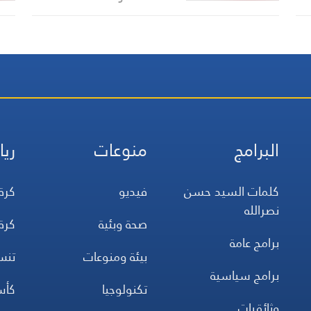
نابلس
البرامج
منوعات
ريا
كلمات السيد حسن
فيديو
كرة
نصرالله
صحة وبئية
كرة
برامج عامة
بيئة ومنوعات
تن
برامج سياسية
تكنولوجيا
كأس
وثائقيات