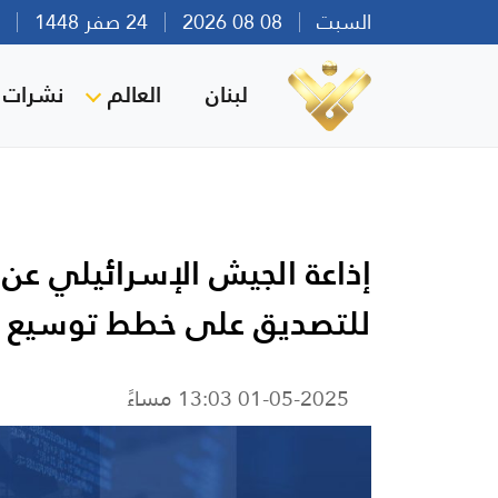
السبت
08 08 2026
24 صفر 1448
بير
لبنان
العالم
نشرات ا
إذاعة الجيش الإسرائيلي عن مص
للتصديق على خطط توسيع ال
01-05-2025 13:03 مساءً