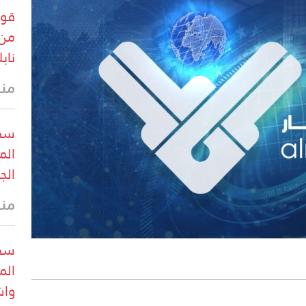
قوا
من 
ناب
منذ
سي 
الم
الج
منذ
سي 
الم
واش