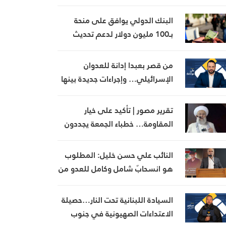
البنك الدولي يوافق على منحة
بـ100 مليون دولار لدعم تحديث
القطاع المالي في سوريا
من قصر بعبدا إدانة للعدوان
الإسرائيلي… وإجراءات جديدة بينها
إجراء يخص مطار بيروت الدولي
تقرير مصور | تأكيد على خيار
المقاومة… خطباء الجمعة يجددون
رفض المفاوضات مع الاحتلال
النائب علي حسن خليل: المطلوب
هو انسحابٌ شامل وكامل للعدو من
الجنوب
السيادة اللبنانية تحت النار…حصيلة
الاعتداءات الصهيونية في جنوب