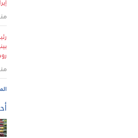
إيرا
منذ
روس
منذ
الم
أحد