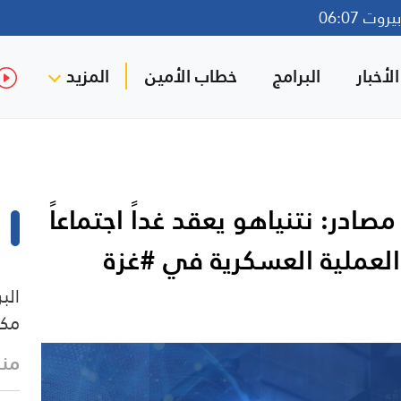
وت 06:07
لأخبار
البرامج
خطاب الأمين
المزيد
ادر: نتنياهو يعقد غداً اجتماعاً
عملية العسكرية في #غزة
الب
مكا
منذ