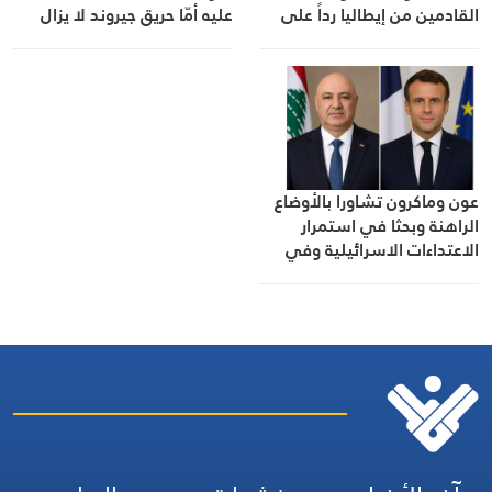
القادمين من إيطاليا رداً على
عليه أمّا حريق جيروند لا يزال
إجراءات روما
عنيفًا وعلينا أن نكون حذرين
للغاية
عون وماكرون تشاورا بالأوضاع
الراهنة وبحثا في استمرار
الاعتداءات الاسرائيلية وفي
مرحلة ما بعد انتهاء عمل
اليونيفيل