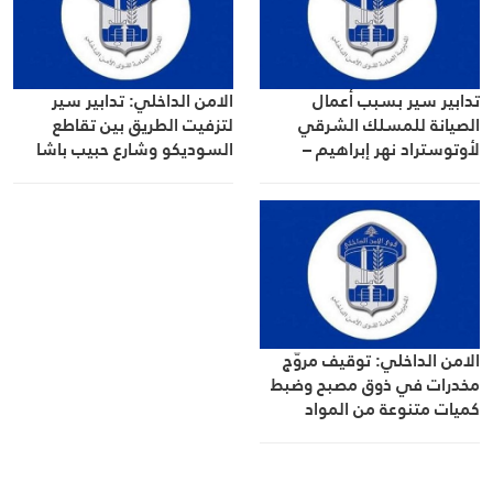
تدابير سير بسبب أعمال
الامن الداخلي: تدابير سير
الصيانة للمسلك الشرقي
لتزفيت الطريق بين تقاطع
لأوتوستراد نهر إبراهيم –
السوديكو وشارع حبيب باشا
المدفون
السعد في بيروت
الامن الداخلي: توقيف مروّج
مخدرات في ذوق مصبح وضبط
كميات متنوعة من المواد
المخدّرة