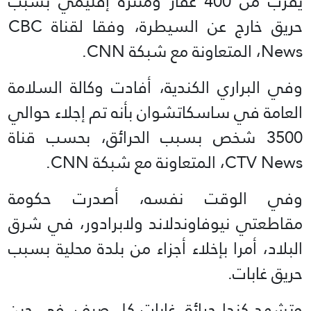
يقرب من 400 عقار ومنتزه إقليمي بسبب
حريق خارج عن السيطرة، وفقا لقناة CBC
News، المتعاونة مع شبكة CNN.
وفي البراري الكندية، أفادت وكالة السلامة
العامة في ساسكاتشوان بأنه تم إجلاء حوالي
3500 شخص بسبب الحرائق، بحسب قناة
CTV News، المتعاونة مع شبكة CNN.
وفي الوقت نفسه، أصدرت حكومة
مقاطعتي نيوفاوندلاند ولابرادور، في شرق
البلاد، أمرا بإخلاء أجزاء من بلدة محلية بسبب
حريق غابات.
وتشهد كندا حرائق غابات كل صيف، في حين