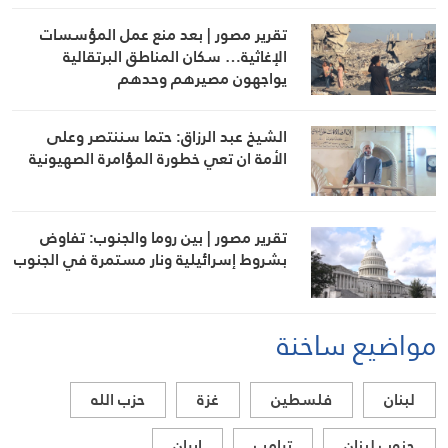
تقرير مصور | بعد منع عمل المؤسسات
الإغاثية… سكان المناطق البرتقالية
يواجهون مصيرهم وحدهم
الشيخ عبد الرزاق: حتما سننتصر وعلى
الأمة ان تعي خطورة المؤامرة الصهيونية
تقرير مصور | بين روما والجنوب: تفاوض
بشروط إسرائيلية ونار مستمرة في الجنوب
مواضيع ساخنة
لبنان
فلسطين
غزة
حزب الله
جنوب لبنان
ترامب
ايران