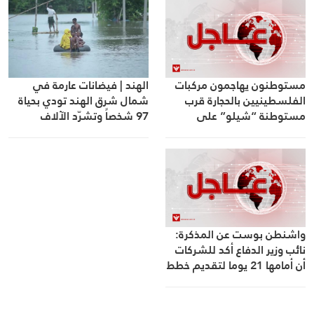
الهند | فيضانات عارمة في
مستوطنون يهاجمون مركبات
شمال شرق الهند تودي بحياة
الفلسطينيين بالحجارة قرب
97 شخصاً وتشرّد الآلاف
مستوطنة “شيلو” على
الطريق بين رام الله ونابلس
واشنطن بوست عن المذكرة:
نائب وزير الدفاع أكد للشركات
أن أمامها 21 يوما لتقديم خطط
تسريع تواريخ تسليم السلاح