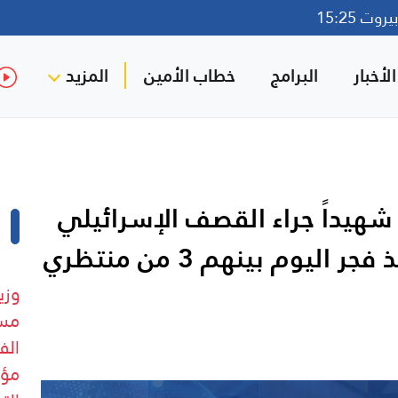
وت 15:25
لأخبار
البرامج
خطاب الأمين
المزيد
صادر طبية فلسطينية: 15 شهيداً جراء القصف الإسرائيلي
المتواصل على قطاع غزة منذ فجر اليوم بينهم 3 من منتظري
وزي
مست
الف
مؤق