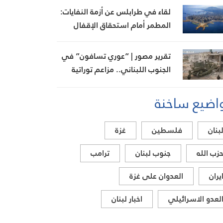
لقاء في طرابلس عن أزمة النفايات:
المطمر أمام استحقاق الإقفال
تقرير مصور | “عوري تسافون” في
الجنوب اللبناني.. مزاعم توراتية
تواكب أطماع الاحتلال
اضيع ساخنة
بنان
فلسطين
غزة
زب الله
جنوب لبنان
ترامب
يران
العدوان على غزة
لعدو الاسرائيلي
اخبار لبنان