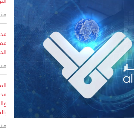
الت
منذ
محب
ممر
الج
منذ
الم
محب
وال
بال
منذ