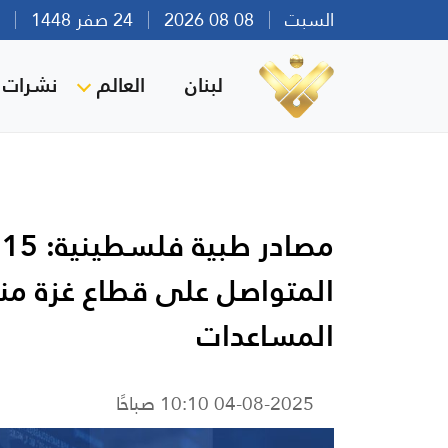
السبت
08 08 2026
24 صفر 1448
بير
لبنان
العالم
نشرات ا
م
المساعدات
04-08-2025 10:10 صباحًا