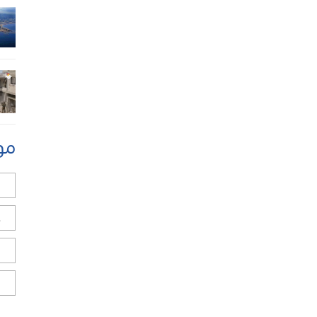
مو
ل
ح
ا
ا