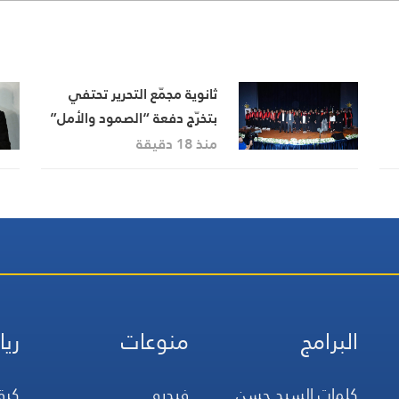
ثانوية مجمّع التحرير تحتفي
بتخرّج دفعة “الصمود والأمل”
برعاية بيضون
منذ 18 دقيقة
البرامج
منوعات
ريا
كلمات السيد حسن
فيديو
كرة