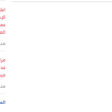
اعل
الإ
عمل
الع
منذ
مرا
عدد
ميس
منذ
الم