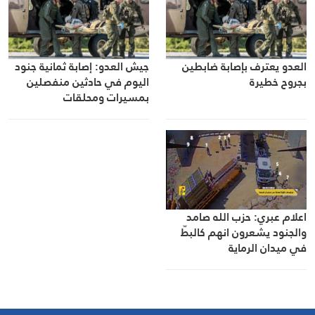
العدو يعترف بإصابة ضابطين
جيش العدو: إصابة ثمانية جنود
بجروح خطيرة
اليوم في حادثين منفصلين
بمسيرات ومحلقات
اعلام عبري: حزب الله صامد
والجنود يشعرون انهم كالبطّ
في ميدان الرماية