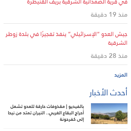
في قرية الصمدانية الشرقية بريف القنيطرة
منذ 19 دقيقة
جيش العدو “الإسرائيلي” ينفذ تفجيرًا في بلدة زوطر
الشرقية
منذ 28 دقيقة
المزيد
أحدث الأخبار
بالفيديو | مقذوفات حارقة للعدو تشعل
أحراج البقاع الغربي.. النيران تمتد من نيحا
إلى كفرحونة