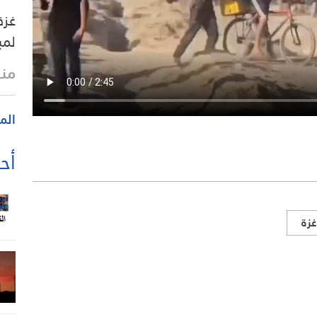
غزة
لمب
منذ 36 
الم
أحد
غزة