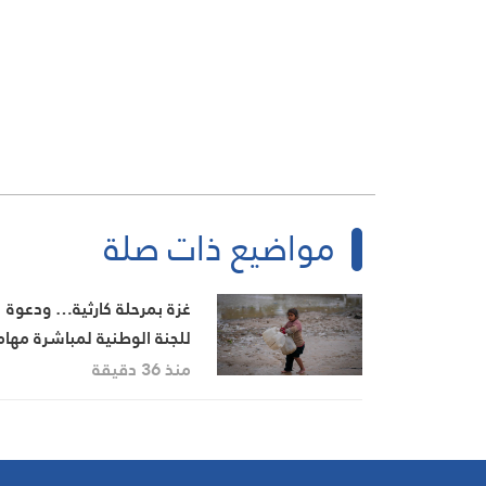
مواضيع ذات صلة
غزة بمرحلة كارثية… ودعوة
للجنة الوطنية لمباشرة مهام
منذ 36 دقيقة