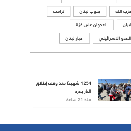
زب الله
جنوب لبنان
ترامب
يران
العدوان على غزة
لعدو الاسرائيلي
اخبار لبنان
1254 شهيدًا منذ وقف إطلاق
النار بغزة
منذ 21 ساعة