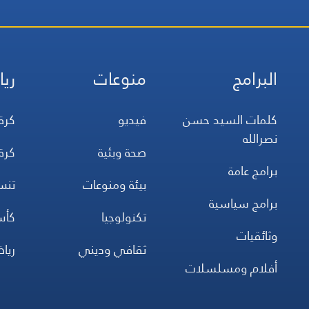
البرامج
منوعات
ريا
كلمات السيد حسن
فيديو
كرة
نصرالله
صحة وبئية
كرة
برامج عامة
بيئة ومنوعات
تن
برامج سياسية
تكنولوجيا
كأس
وثائقيات
ثقافي وديني
ريا
أفلام ومسلسلات