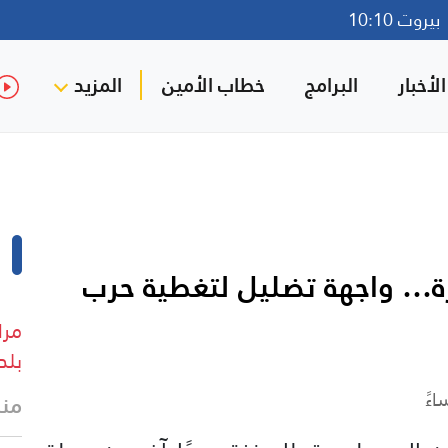
روت 10:10
لأخبار
البرامج
خطاب الأمين
المزيد
زة… واجهة تضليل لتغطية حرب
مرا
بلد
منذ 21 