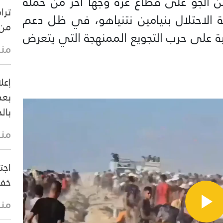
 الجو على قطاع غزة وجهًا آخر من حملة
ترا
 الاحتلال بنيامين نتنياهو، في ظل دعم
من 
 على حرب التجويع الممنهجة التي يتعرض
منذ 22 
إعل
بعد
بالح
منذ 28 
اجت
خفض
منذ 31 