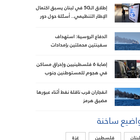
إطلاق الـ5G في لبنان يسبق اكتمال
الإطار التنظيمي.. أسئلة حول دور
الهيئة الناظمة للاتصالات
الدفاع الروسية: استهداف
سفينتين محملتين بإمدادات
عسكرية للجيش الأوكراني قبالة
أوديسا
إصابة 6 فلسطينيين وإحراق مساكن
في هجوم للمستوطنين جنوب
الخليل
انفجاران قرب ناقلة نفط أثناء عبورها
مضيق هرمز
اضيع ساخنة
بنان
فلسطين
غزة