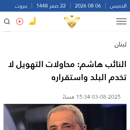
الخميس
06 08 2026
22 صفر 1448
بيروت
02:42
Ar
En
Fr
Es
لبنان
النائب هاشم: محاولات التهويل لا
تخدم البلد واستقراره
03-08-2025 15:34 مساءً