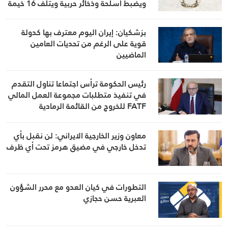
ويضبط أسلحة وذخائر حربية ويتلف 16 خيمة
مزروعة بالماريجوانا
بزشكيان: إيران اليوم معترف بها كدولة
قوية على الرغم من تحديات العامين
الماضيين
رئيس الحكومة ترأس اجتماعا تناول التقدم
في تنفيذ متطلبات مجموعة العمل المالي
FATF للخروج من القائمة الرمادية
معاون وزير الخارجية الايراني: لن نقبل بأي
تدخل خارجي في مضيق هرمز تحت أي ظرف
التطورات في كيان العدو مع محرر الشؤون
العبرية حسن حجازي