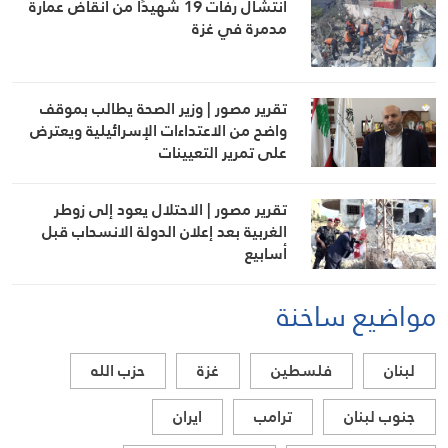
انتشال رفات 19 شهيدًا من أنقاض عمارة
مدمرة في غزة
تقرير مصور | وزير الصحة يطالب بموقف
واضح من الاعتداءات الإسرائيلية ويعترض
على تمرير التعيينات
تقرير مصور | الاحتلال يعود إلى زوطر
الغربية بعد إعلان الدولة الانسحاب قبل
أسابيع
مواضيع ساخنة
لبنان
فلسطين
غزة
حزب الله
جنوب لبنان
ترامب
ايران