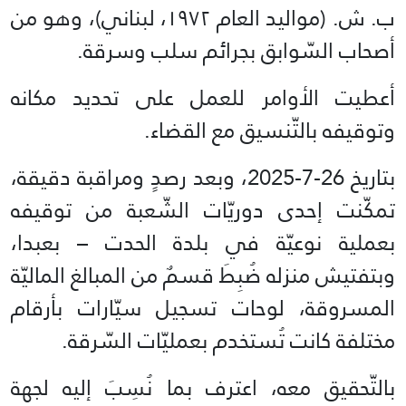
ب. ش. (مواليد العام ۱۹۷۲، لبناني)، وهو من
أصحاب السّوابق بجرائم سلب وسرقة.
أعطيت الأوامر للعمل على تحديد مكانه
وتوقيفه بالتّنسيق مع القضاء.
بتاريخ 26-7-2025، وبعد رصدٍ ومراقبة دقيقة،
تمكّنت إحدى دوريّات الشّعبة من توقيفه
بعملية نوعيّة في بلدة الحدت – بعبدا،
وبتفتيش منزله ضُبِطَ قسمٌ من المبالغ الماليّة
المسروقة، لوحات تسجيل سيّارات بأرقام
مختلفة كانت تُستخدم بعمليّات السّرقة.
بالتّحقيق معه، اعترف بما نُسِبَ إليه لجهة