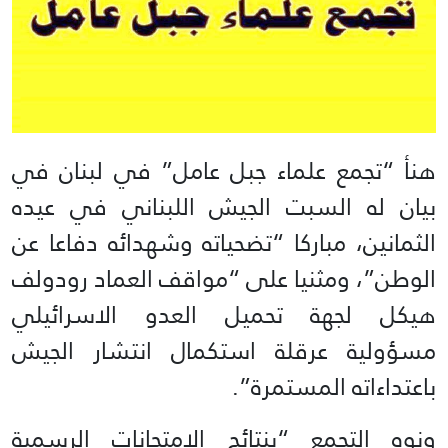
هنأ “تجمع علماء جبل عامل” في لبنان في
بيان له السبت الجيش اللبناني في عيده
الثمانين، مباركا “تضحياته وشهدائه دفاعا عن
الوطن”، ومثنيا على “مواقف العماد رودولف
هيكل لجهة تحميل العدو الاسرائيلي
مسؤولية عرقلة استكمال انتشار الجيش
باعتداءاته المستمرة”.
ونوه التجمع “بنتائج الإمتحانات الرسمية