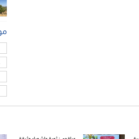
مو
ل
ح
ا
ا
يق
عراقجي: ثورة عاشوراء وثيقة