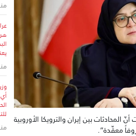
منذ 17 
عرا
هرم
الب
يعن
منذ 17 
وزي
أي 
الح
للت
أنّ المحادثات بين إيران والترويكا الأوروبية
منذ 18 
وفاً معقّدة”.