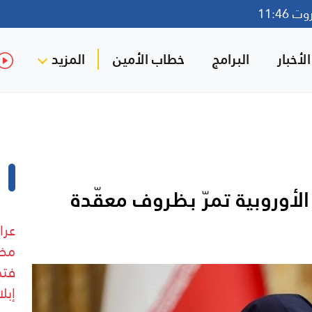
11:46
لأخبار
البرامج
خطاب الأمين
المزيد
 الأوروبية تمرّ بظروف معقّدة
عرا
مضي
فتح
إبل