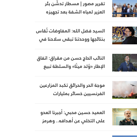
تقرير مصور | مسطار تدشّن بئر
العزير لمياه الشفة بعد تجهيزه
بالطاقة الشمسية
السيد فضل الله: المفاوضات تُقاس
بنتائجها ووحدتنا تبقى سلاحنا في
مواجهة التحديات
النائب الحاج حسن من مقراق: اتفاق
الإطار «وُلد ميتًا» والسلطة تبيع
الأوهام للبنانيين
موجة الحر والحرائق تكبد المزارعين
الفرنسيين خسائر بمليارات
اليوروهات
العميد حسين محبي: أجبرنا العدو
على التخلي عن أهدافه.. وهرمز
معركة جغرافية