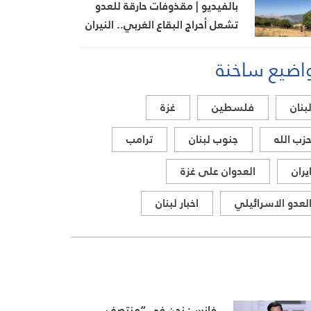
بالفيديو | مقذوفات حارقة للعدو
تشعل أحراج البقاع الغربي.. النيران
تمتد من نيحا إلى كفرحونة
اضيع ساخنة
بنان
فلسطين
غزة
زب الله
جنوب لبنان
ترامب
يران
العدوان على غزة
لعدو الاسرائيلي
اخبار لبنان
فانس: نحن في “منتصف