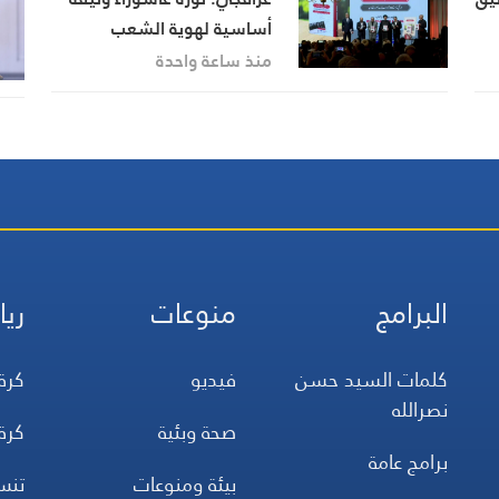
أساسية لهوية الشعب
ين
الإيراني وعدالته ودبلوماسيته
منذ ساعة واحدة
البرامج
منوعات
ريا
كلمات السيد حسن
فيديو
كرة
نصرالله
صحة وبئية
كرة
برامج عامة
بيئة ومنوعات
تن