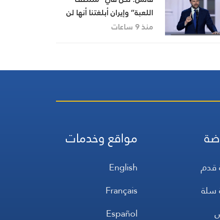
اللعبة” وإيران أبلغتنا أنها لن
تفرض رسوما على عبور هرمز
منذ 9 ساعات
ضة
مواقع وخدمات
 قدم
English
 سلة
Français
س
Español