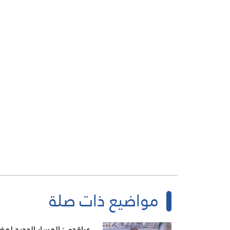
مواضيع ذات صلة
عراقجي: المسار الجديد لمض